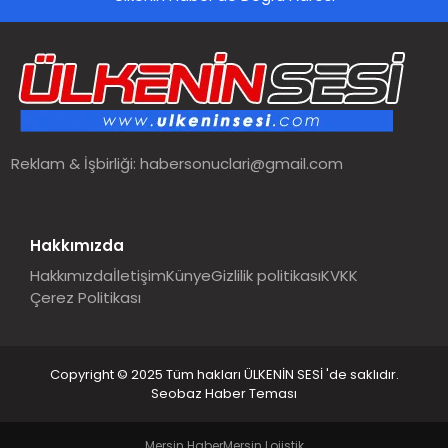
Reklam & İşbirliği:
habersonuclari@gmail.com
Hakkımızda
Hakkımızda
İletişim
Künye
Gizlilik politikası
KVKK
Çerez Politikası
Copyright © 2025 Tüm hakları ÜLKENİN SESİ 'de saklıdır.
Seobaz Haber Teması
Mersin Haber
Mersin Lojistik