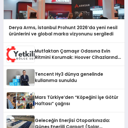
Derya Arms, İstanbul Prohunt 2026’da yeni nesil
ürünlerini ve global marka vizyonunu sergiledi
Mutfaktan Çamaşır Odasına Evin
Ritmini Korumak: Hoover Cihazlarında
Dürüst Teknik Destek Deneyimi
Tencent Hy3 dünya genelinde
kullanıma sunuldu
Mars Türkiye’den “Köpeğini İşe Götür
Haftası” çağrısı
Geleceğin Enerjisi Otoparkınızda:
Güneş Enerjili Carport (Solar