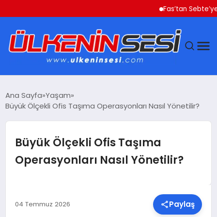
Fas’tan Sebte’ye Geçen
DÜNYA
Ana Sayfa
Yaşam
Büyük Ölçekli Ofis Taşıma Operasyonları Nasıl Yönetilir?
EKONOMI
GÜNDEM
Büyük Ölçekli Ofis Taşıma
Operasyonları Nasıl Yönetilir?
MAGAZIN
SAĞLIK
Paylaş
04 Temmuz 2026
SIYASET