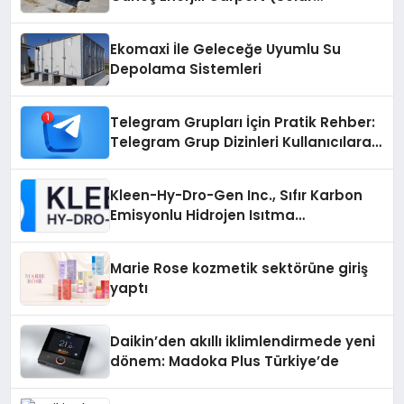
Otopark) Nedir?
Ekomaxi İle Geleceğe Uyumlu Su
Depolama Sistemleri
Telegram Grupları İçin Pratik Rehber:
Telegram Grup Dizinleri Kullanıcılara
Ne Sağlar?
Kleen-Hy-Dro-Gen Inc., Sıfır Karbon
Emisyonlu Hidrojen Isıtma
Teknolojisinde ISO ve TSSA
Düzenleyici Onaylarını Aldı
Marie Rose kozmetik sektörüne giriş
yaptı
Daikin’den akıllı iklimlendirmede yeni
dönem: Madoka Plus Türkiye’de