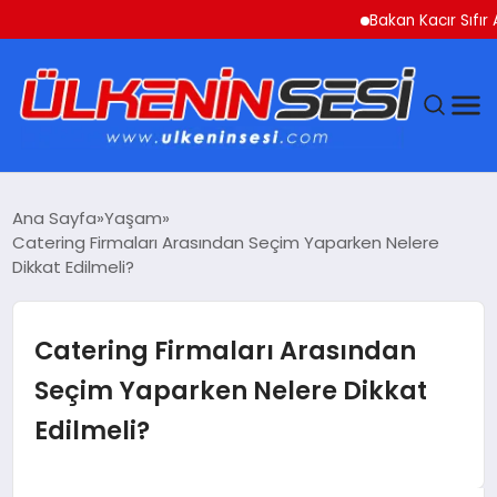
Bakan Kacır Sıfır Atık 
DÜNYA
Ana Sayfa
Yaşam
Catering Firmaları Arasından Seçim Yaparken Nelere
EKONOMI
Dikkat Edilmeli?
GÜNDEM
Catering Firmaları Arasından
MAGAZIN
Seçim Yaparken Nelere Dikkat
Edilmeli?
SAĞLIK
SIYASET