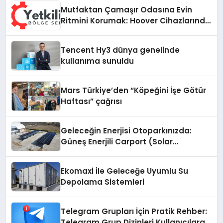
Mutfaktan Çamaşır Odasına Evin
Ritmini Korumak: Hoover Cihazlarında
Dürüst Teknik Destek Deneyimi
Tencent Hy3 dünya genelinde
kullanıma sunuldu
Mars Türkiye’den “Köpeğini İşe Götür
Haftası” çağrısı
Geleceğin Enerjisi Otoparkınızda:
Güneş Enerjili Carport (Solar
Otopark) Nedir?
Ekomaxi İle Geleceğe Uyumlu Su
Depolama Sistemleri
Telegram Grupları İçin Pratik Rehber:
Telegram Grup Dizinleri Kullanıcılara