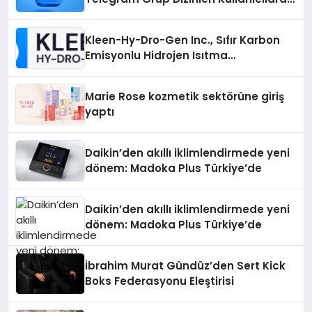
Ne Sağlar?
Kleen-Hy-Dro-Gen Inc., Sıfır Karbon
Emisyonlu Hidrojen Isıtma
Teknolojisinde ISO ve TSSA
Düzenleyici Onaylarını Aldı
Marie Rose kozmetik sektörüne giriş
yaptı
Daikin’den akıllı iklimlendirmede yeni
dönem: Madoka Plus Türkiye’de
Daikin’den akıllı iklimlendirmede yeni
dönem: Madoka Plus Türkiye’de
İbrahim Murat Gündüz’den Sert Kick
Boks Federasyonu Eleştirisi