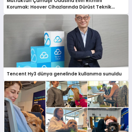
Mutfaktan Çamaşır Odasına Evin Ritmini
Korumak: Hoover Cihazlarında Dürüst Teknik
Destek Deneyimi
Tencent Hy3 dünya genelinde kullanıma sunuldu