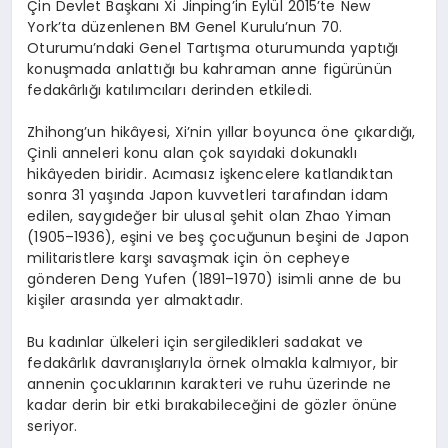
Çin Devlet Başkanı Xi Jinping’in Eylül 2015’te New
York’ta düzenlenen BM Genel Kurulu’nun 70.
Oturumu’ndaki Genel Tartışma oturumunda yaptığı
konuşmada anlattığı bu kahraman anne figürünün
fedakârlığı katılımcıları derinden etkiledi.
Zhihong’un hikâyesi, Xi’nin yıllar boyunca öne çıkardığı,
Çinli anneleri konu alan çok sayıdaki dokunaklı
hikâyeden biridir. Acımasız işkencelere katlandıktan
sonra 31 yaşında Japon kuvvetleri tarafından idam
edilen, saygıdeğer bir ulusal şehit olan Zhao Yiman
(1905–1936), eşini ve beş çocuğunun beşini de Japon
militaristlere karşı savaşmak için ön cepheye
gönderen Deng Yufen (1891–1970) isimli anne de bu
kişiler arasında yer almaktadır.
Bu kadınlar ülkeleri için sergiledikleri sadakat ve
fedakârlık davranışlarıyla örnek olmakla kalmıyor, bir
annenin çocuklarının karakteri ve ruhu üzerinde ne
kadar derin bir etki bırakabileceğini de gözler önüne
seriyor.