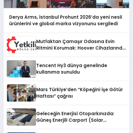
Derya Arms, İstanbul Prohunt 2026’da yeni nesil
ürünlerini ve global marka vizyonunu sergiledi
Mutfaktan Çamaşır Odasına Evin
Ritmini Korumak: Hoover Cihazlarında
Dürüst Teknik Destek Deneyimi
Tencent Hy3 dünya genelinde
kullanıma sunuldu
Mars Türkiye’den “Köpeğini İşe Götür
Haftası” çağrısı
Geleceğin Enerjisi Otoparkınızda:
Güneş Enerjili Carport (Solar
Otopark) Nedir?