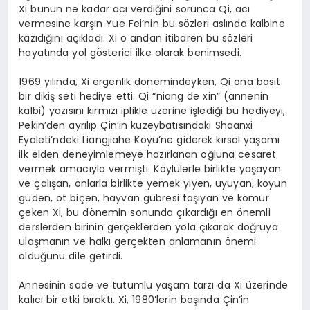
Xi bunun ne kadar acı verdiğini sorunca Qi, acı
vermesine karşın Yue Fei’nin bu sözleri aslında kalbine
kazıdığını açıkladı. Xi o andan itibaren bu sözleri
hayatında yol gösterici ilke olarak benimsedi.
1969 yılında, Xi ergenlik dönemindeyken, Qi ona basit
bir dikiş seti hediye etti. Qi “niang de xin” (annenin
kalbi) yazısını kırmızı iplikle üzerine işlediği bu hediyeyi,
Pekin’den ayrılıp Çin’in kuzeybatısındaki Shaanxi
Eyaleti’ndeki Liangjiahe Köyü’ne giderek kırsal yaşamı
ilk elden deneyimlemeye hazırlanan oğluna cesaret
vermek amacıyla vermişti. Köylülerle birlikte yaşayan
ve çalışan, onlarla birlikte yemek yiyen, uyuyan, koyun
güden, ot biçen, hayvan gübresi taşıyan ve kömür
çeken Xi, bu dönemin sonunda çıkardığı en önemli
derslerden birinin gerçeklerden yola çıkarak doğruya
ulaşmanın ve halkı gerçekten anlamanın önemi
olduğunu dile getirdi.
Annesinin sade ve tutumlu yaşam tarzı da Xi üzerinde
kalıcı bir etki bıraktı. Xi, 1980’lerin başında Çin’in