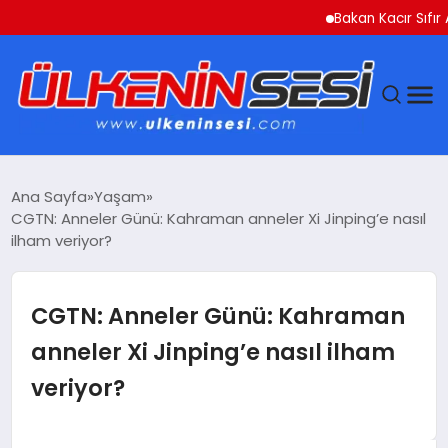
Bakan Kacır Sıfır Atık Pr
DÜNYA
Ana Sayfa
Yaşam
CGTN: Anneler Günü: Kahraman anneler Xi Jinping’e nasıl
EKONOMI
ilham veriyor?
GÜNDEM
CGTN: Anneler Günü: Kahraman
MAGAZIN
anneler Xi Jinping’e nasıl ilham
veriyor?
SAĞLIK
SIYASET