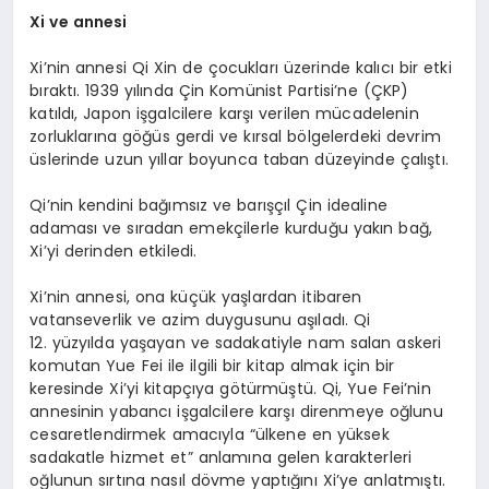
Xi ve annesi
Xi’nin annesi Qi Xin de çocukları üzerinde kalıcı bir etki
bıraktı. 1939 yılında Çin Komünist Partisi’ne (ÇKP)
katıldı, Japon işgalcilere karşı verilen mücadelenin
zorluklarına göğüs gerdi ve kırsal bölgelerdeki devrim
üslerinde uzun yıllar boyunca taban düzeyinde çalıştı.
Qi’nin kendini bağımsız ve barışçıl Çin idealine
adaması ve sıradan emekçilerle kurduğu yakın bağ,
Xi’yi derinden etkiledi.
Xi’nin annesi, ona küçük yaşlardan itibaren
vatanseverlik ve azim duygusunu aşıladı. Qi
12. yüzyılda yaşayan ve sadakatiyle nam salan askeri
komutan Yue Fei ile ilgili bir kitap almak için bir
keresinde Xi’yi kitapçıya götürmüştü. Qi, Yue Fei’nin
annesinin yabancı işgalcilere karşı direnmeye oğlunu
cesaretlendirmek amacıyla “ülkene en yüksek
sadakatle hizmet et” anlamına gelen karakterleri
oğlunun sırtına nasıl dövme yaptığını Xi’ye anlatmıştı.