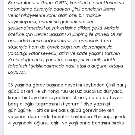
Bugün Anneler Günü. CGTN, kendilerini çocuklarına ve
vatanlarına özveriyle adayan Çinli annelerin ilham
verici hikâyelerini konu alan özel bir makale
yayımlayarak, annelerin gelecek nesilleri
şekillendirmedeki büyük etkisine dikkat çekti. Makale
özellikle Çin Devlet Başkanı Xi Jinping ile annesi Qi Xin
arasındaki derin bağı irdeliyor ve annesinin hem
sözleriyle hem de örnek oluşturan davranışlarıyla
yansıttığı vatanseverlik, azim ve sade yaşam tarzının
Xi’nin değerlerini, yönetim anlayışını ve halk odaklı
felsefesini şekillendirmede nasıl etkili olduğunu ortaya
koyuyor.
35 yaşında görev başında hayatını kaybeden Çinli barış
gücü askeri He Zhihong, “Bu uçsuz bucaksız dünyada,
küçük bir tüye benzeyebilirim. Ama yine de bu tüyün
barış dileğini taşımasını istiyorum.” diye yazmıştı
günlüğüne. Haiti’de BM barış gücü görevindeyken
yaşanan depremde hayatını kaybeden Zhihong, geride
4 yaşındaki oğlunu, eşini ve yaşlı anne babasını bıraktı.