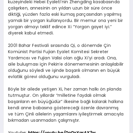
kuzeyindeki Hebei Eyaleti’nin Zhengding kasabasında
çalışırken, annesinin on yıldan uzun bir süre önce
diktiği, yüzden fazla eski kumaş parçasından yapılmış
yamalı bir yorgan kullanıyordu. Bir memur ona yeni bir
yorgan almayı teklif edince Xi “Yorgan gayet iyi.”
diyerek kabul etmedi.
2001 Bahar Festivali sırasında Qi, o dönemde Çin
Komünist Partisi Fujian Eyalet Komitesi Sekreter
Yardımcısı ve Fujian Valisi olan oğlu Xi’yi aradı. Ona,
aile buluşması için Pekin’e dönememesinin anlaşılabilir
olduğunu söyledi ve işinde başarılı olmanın en büyük
evlatlık görevi olduğunu vurguladı.
Böyle bir ailede yetişen Xi, her zaman halkı ön planda
tutmuştur. On yıllardır “milletine faydalı olmak
başarıların en büyüğüdür” ilkesine bağlı kalarak halkına
kendi anne babasına göstereceği özenle davranmış
ve tüm Çinli ailelerin yaşamlarını iyileştirmek amacıyla
bıkmadan usanmadan çalışmıştır.
Youtube:
https://youtu.be/DoDxYgrAX2w