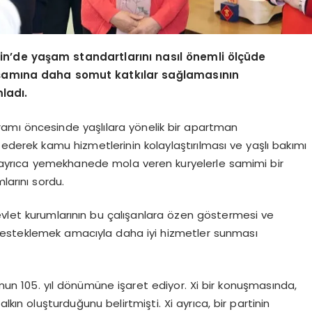
Çin’de yaşam standartlarını nasıl önemli ölçüde
 yaşamına daha somut katkılar sağlamasının
ladı.
ayramı öncesinde yaşlılara yönelik bir apartman
ederek kamu hizmetlerinin kolaylaştırılması ve yaşlı bakımı
Xi ayrıca yemekhanede mola veren kuryelerle samimi bir
larını sordu.
evlet kurumlarının bu çalışanlara özen göstermesi ve
i desteklemek amacıyla daha iyi hizmetler sunması
şunun 105. yıl dönümüne işaret ediyor. Xi bir konuşmasında,
alkın oluşturduğunu belirtmişti. Xi ayrıca, bir partinin