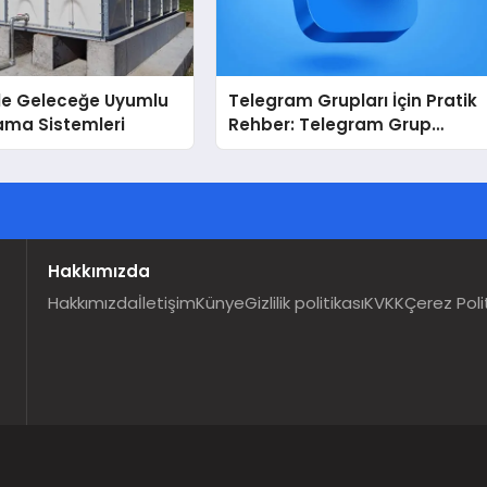
İle Geleceğe Uyumlu
Telegram Grupları İçin Pratik
ama Sistemleri
Rehber: Telegram Grup
Dizinleri Kullanıcılara Ne
Sağlar?
Hakkımızda
Hakkımızda
İletişim
Künye
Gizlilik politikası
KVKK
Çerez Poli