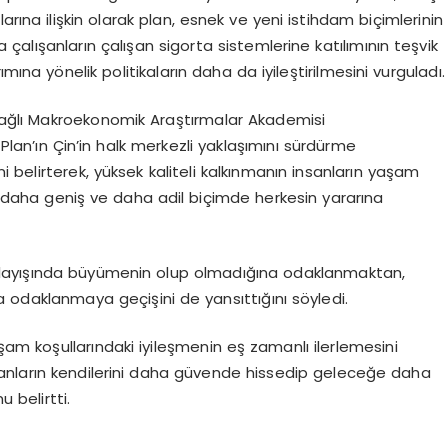
rına ilişkin olarak plan, esnek ve yeni istihdam biçimlerinin
a çalışanların çalışan sigorta sistemlerine katılımının teşvik
mına yönelik politikaların daha da iyileştirilmesini vurguladı.
ağlı Makroekonomik Araştırmalar Akademisi
 Plan’ın Çin’in halk merkezli yaklaşımını sürdürme
ni belirterek, yüksek kaliteli kalkınmanın insanların yaşam
ın daha geniş ve daha adil biçimde herkesin yararına
nlayışında büyümenin olup olmadığına odaklanmaktan,
 odaklanmaya geçişini de yansıttığını söyledi.
m koşullarındaki iyileşmenin eş zamanlı ilerlemesini
anların kendilerini daha güvende hissedip geleceğe daha
belirtti.