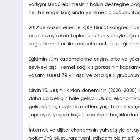
varlığını sürdürebilmesinin halkın desteğine bağ
her tür engel karşısında yenilmez olduğunu ifad
2012’de düzenlenen 18. ÇKP Ulusal Kongresi’nden 
orta düzey refah toplumunu her yönüyle inşa e
sağlık hizmetleri ile kentsel konut desteği alan
Eğitimin tüm kademelerine erişim, orta ve yükse
seviyeyi aştı. Temel sağlık sigortasının kapsa
yaşam süresi 79 yılı aştı ve orta gelir grubunu
Çin’in 15. Beş Yıllık Plan döneminin (2026-2030) i
daha da belirgin hâle geliyor. Ulusal ekonomik v
gelir, eğitim, sağlık hizmetleri, yaşlı bakımı ve 
kapsayan yaşam koşullarına ilişkin başlıklardan 
İnternet ve dijital ekonominin yükselişiyle orta
bölümünü oluşturan; “yeni istihdam biçimleri” 