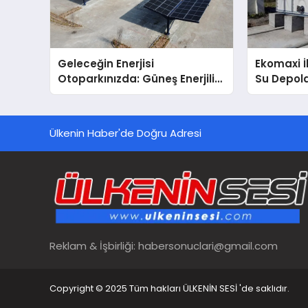
Geleceğin Enerjisi
Ekomaxi 
Otoparkınızda: Güneş Enerjili
Su Depol
Carport (Solar Otopark)
Nedir?
Ülkenin Haber'de Doğru Adresi
Reklam & İşbirliği:
habersonuclari@gmail.com
Copyright © 2025 Tüm hakları ÜLKENİN SESİ 'de saklıdır.