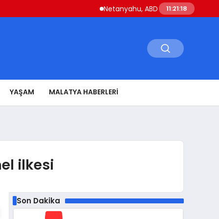
Netanyahu, ABD Savunma Bakanı Hegseth 
11:21:19
YAŞAM
MALATYA HABERLERI
l ilkesi
Son Dakika