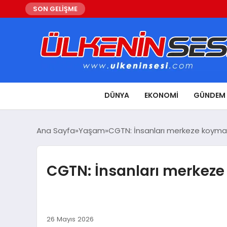
SON GELİŞME
DÜNYA
EKONOMI
GÜNDEM
Ana Sayfa
Yaşam
CGTN: İnsanları merkeze koymak:
CGTN: İnsanları merkeze 
26 Mayıs 2026