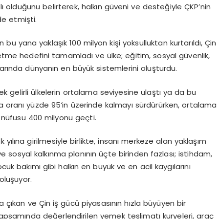
lı olduğunu belirterek, halkın güveni ve desteğiyle ÇKP’nin
e etmişti.
bu yana yaklaşık 100 milyon kişi yoksulluktan kurtarıldı, Çin
tme hedefini tamamladı ve ülke; eğitim, sosyal güvenlik,
larında dünyanın en büyük sistemlerini oluşturdu.
k gelirli ülkelerin ortalama seviyesine ulaştı ya da bu
ma oranı yüzde 95’in üzerinde kalmayı sürdürürken, ortalama
n nüfusu 400 milyonu geçti.
lk yılına girilmesiyle birlikte, insanı merkeze alan yaklaşım
e sosyal kalkınma planının üçte birinden fazlası; istihdam,
çocuk bakımı gibi halkın en büyük ve en acil kaygılarını
oluşuyor.
ya çıkan ve Çin iş gücü piyasasının hızla büyüyen bir
kapsamında değerlendirilen yemek teslimatı kuryeleri, araç