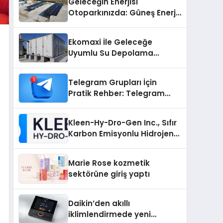
Geleceğin Enerjisi
Otoparkınızda: Güneş Enerjili
Carport (Solar Otopark)
Nedir?
Ekomaxi İle Geleceğe
Uyumlu Su Depolama
Sistemleri
Telegram Grupları İçin
Pratik Rehber: Telegram
Grup Dizinleri Kullanıcılara
Ne Sağlar?
Kleen-Hy-Dro-Gen Inc., Sıfır
Karbon Emisyonlu Hidrojen
Isıtma Teknolojisinde ISO ve
TSSA Düzenleyici Onaylarını
Marie Rose kozmetik
Aldı
sektörüne giriş yaptı
Daikin’den akıllı
iklimlendirmede yeni