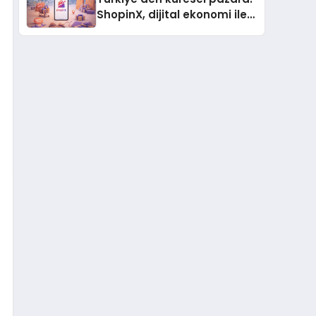
ShopinX, dijital ekonomi ile
gerçek dünya alışverişini bir
araya getirmeyi hedefliyor