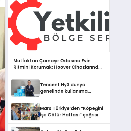
Mutfaktan Çamaşır Odasına Evin
Ritmini Korumak: Hoover Cihazlarında
Dürüst Teknik Destek Deneyimi
Tencent Hy3 dünya
genelinde kullanıma
sunuldu
Mars Türkiye’den “Köpeğini
İşe Götür Haftası” çağrısı