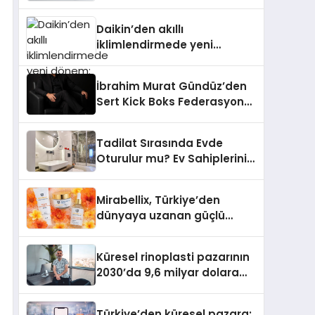
dönem: Madoka Plus
Türkiye’de
Daikin’den akıllı
iklimlendirmede yeni
dönem: Madoka Plus
Türkiye’de
İbrahim Murat Gündüz’den
Sert Kick Boks Federasyonu
Eleştirisi
Tadilat Sırasında Evde
Oturulur mu? Ev Sahiplerinin
Bilmesi Gerekenler
Mirabellix, Türkiye’den
dünyaya uzanan güçlü
büyümesini sürdürüyor
Küresel rinoplasti pazarının
2030’da 9,6 milyar dolara
ulaşması bekleniyor
Türkiye’den küresel pazara: