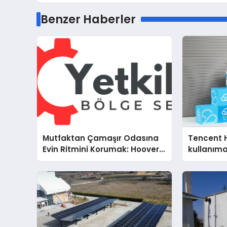
Benzer Haberler
Mutfaktan Çamaşır Odasına
Tencent 
Evin Ritmini Korumak: Hoover
kullanım
Cihazlarında Dürüst Teknik
Destek Deneyimi