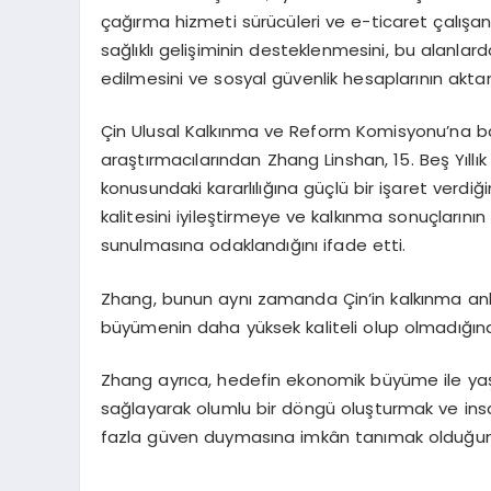
çağırma hizmeti sürücüleri ve e-ticaret çalışanla
sağlıklı gelişiminin desteklenmesini, bu alanlard
edilmesini ve sosyal güvenlik hesaplarının aktarı
Çin Ulusal Kalkınma ve Reform Komisyonu’na b
araştırmacılarından Zhang Linshan, 15. Beş Yıllık
konusundaki kararlılığına güçlü bir işaret verdiği
kalitesini iyileştirmeye ve kalkınma sonuçların
sunulmasına odaklandığını ifade etti.
Zhang, bunun aynı zamanda Çin’in kalkınma a
büyümenin daha yüksek kaliteli olup olmadığına
Zhang ayrıca, hedefin ekonomik büyüme ile yaşa
sağlayarak olumlu bir döngü oluşturmak ve ins
fazla güven duymasına imkân tanımak olduğunu 