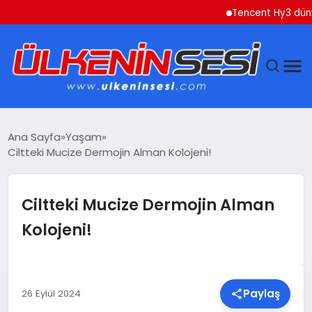
Tencent Hy3 dünya gen
DÜNYA
Ana Sayfa
Yaşam
Ciltteki Mucize Dermojin Alman Kolojeni!
EKONOMI
GÜNDEM
Ciltteki Mucize Dermojin Alman
Kolojeni!
MAGAZIN
SAĞLIK
Paylaş
26 Eylül 2024
SIYASET