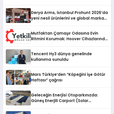
Derya Arms, İstanbul Prohunt 2026’da
yeni nesil ürünlerini ve global marka
vizyonunu sergiledi
Mutfaktan Çamaşır Odasına Evin
Ritmini Korumak: Hoover Cihazlarında
Dürüst Teknik Destek Deneyimi
Tencent Hy3 dünya genelinde
kullanıma sunuldu
Mars Türkiye’den “Köpeğini İşe Götür
Haftası” çağrısı
Geleceğin Enerjisi Otoparkınızda:
Güneş Enerjili Carport (Solar
Otopark) Nedir?