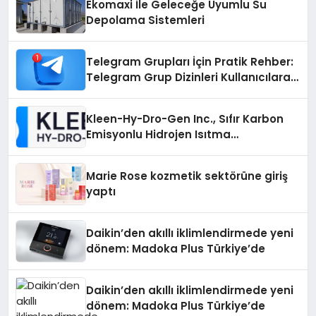
Ekomaxi İle Geleceğe Uyumlu Su
Depolama Sistemleri
Telegram Grupları İçin Pratik Rehber:
Telegram Grup Dizinleri Kullanıcılara
Ne Sağlar?
Kleen-Hy-Dro-Gen Inc., Sıfır Karbon
Emisyonlu Hidrojen Isıtma
Teknolojisinde ISO ve TSSA
Düzenleyici Onaylarını Aldı
Marie Rose kozmetik sektörüne giriş
yaptı
Daikin’den akıllı iklimlendirmede yeni
dönem: Madoka Plus Türkiye’de
Daikin’den akıllı iklimlendirmede yeni
dönem: Madoka Plus Türkiye’de