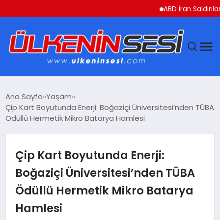
ABD İran Saldırılarını As
DÜNYA
Ana Sayfa
Yaşam
Çip Kart Boyutunda Enerji: Boğaziçi Üniversitesi’nden TÜBA
EKONOMI
Ödüllü Hermetik Mikro Batarya Hamlesi
GÜNDEM
Çip Kart Boyutunda Enerji:
MAGAZIN
Boğaziçi Üniversitesi’nden TÜBA
Ödüllü Hermetik Mikro Batarya
SAĞLIK
Hamlesi
SIYASET