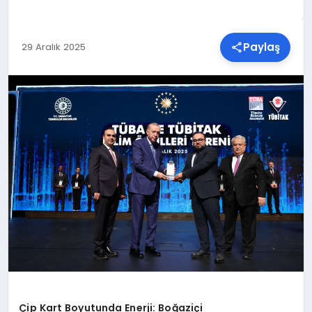
SPOR
Paylaş
29 Aralık 2025
TEKNOLOJI
YAŞAM
MALATYA HABERLERI
Çip Kart Boyutunda Enerji: Boğaziçi