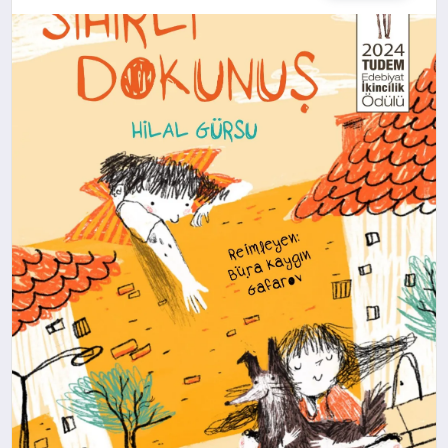
SPOR
TEKNOLOJI
YAŞAM
MALATYA HABERLERI