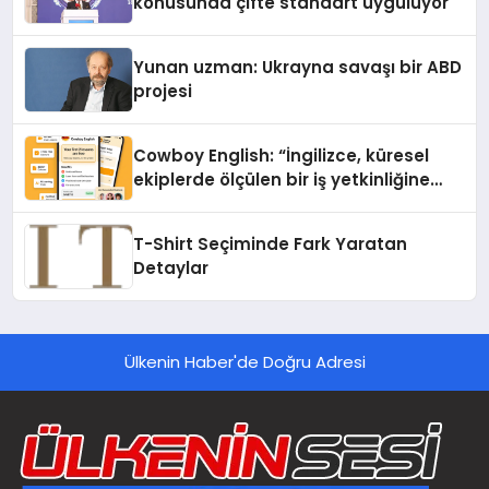
konusunda çifte standart uyguluyor
Yunan uzman: Ukrayna savaşı bir ABD
projesi
Cowboy English: “İngilizce, küresel
ekiplerde ölçülen bir iş yetkinliğine
dönüşüyor”
T-Shirt Seçiminde Fark Yaratan
Detaylar
Ülkenin Haber'de Doğru Adresi