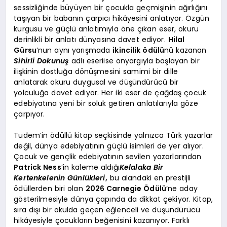
sessizliğinde büyüyen bir çocukla geçmişinin ağırlığını
taşıyan bir babanın çarpıcı hikâyesini anlatıyor. Özgün
kurgusu ve güçlü anlatımıyla öne çıkan eser, okuru
derinlikli bir anlatı dünyasına davet ediyor.
Hilal
Gürsu
’nun aynı yarışmada
ikincilik ödülü
nü kazanan
Sihirli Dokunuş
adlı eseriise önyargıyla başlayan bir
ilişkinin dostluğa dönüşmesini samimi bir dille
anlatarak okuru duygusal ve düşündürücü bir
yolculuğa davet ediyor. Her iki eser de çağdaş çocuk
edebiyatına yeni bir soluk getiren anlatılarıyla göze
çarpıyor.
Tudem’in ödüllü kitap seçkisinde yalnızca Türk yazarlar
değil, dünya edebiyatının güçlü isimleri de yer alıyor.
Çocuk ve gençlik edebiyatının sevilen yazarlarından
Patrick Ness
’in kaleme aldığı
Kelalaka Bir
Kertenkelenin Günlükleri
,
bu alandaki en prestijli
ödüllerden biri olan
2026 Carnegie Ödülü
’ne aday
gösterilmesiyle dünya çapında da dikkat çekiyor. Kitap,
sıra dışı bir okulda geçen eğlenceli ve düşündürücü
hikâyesiyle çocukların beğenisini kazanıyor. Farklı