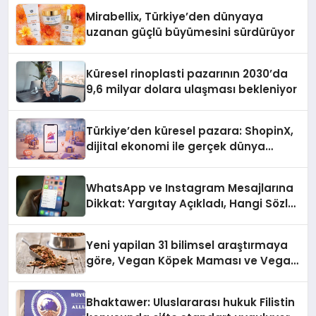
Mirabellix, Türkiye’den dünyaya
uzanan güçlü büyümesini sürdürüyor
Küresel rinoplasti pazarının 2030’da
9,6 milyar dolara ulaşması bekleniyor
Türkiye’den küresel pazara: ShopinX,
dijital ekonomi ile gerçek dünya
alışverişini bir araya getirmeyi
hedefliyor
WhatsApp ve Instagram Mesajlarına
Dikkat: Yargıtay Açıkladı, Hangi Sözler
‘Cinsel Taciz’ Sayılıyor?
Yeni yapilan 31 bilimsel araştırmaya
göre, Vegan Köpek Maması ve Vegan
Kedi Mamasının İyi Sindirildiğini
Ortaya Koydu
Bhaktawer: Uluslararası hukuk Filistin