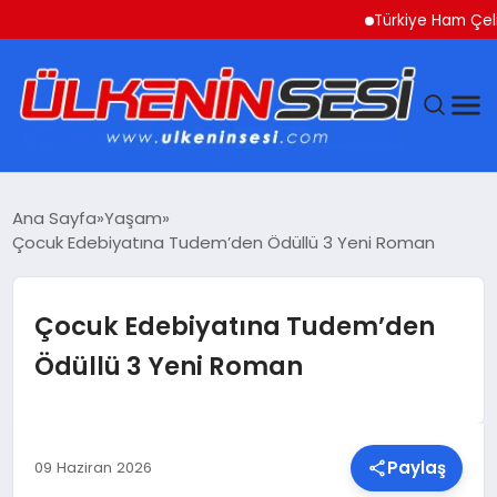
Türkiye Ham Çelik Üreti
DÜNYA
Ana Sayfa
Yaşam
Çocuk Edebiyatına Tudem’den Ödüllü 3 Yeni Roman
EKONOMI
GÜNDEM
Çocuk Edebiyatına Tudem’den
Ödüllü 3 Yeni Roman
MAGAZIN
SAĞLIK
Paylaş
09 Haziran 2026
SIYASET