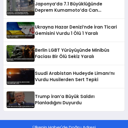
Japonya’da 7.1 Büyüklüğünde
Deprem Kumamoto’da Can
Kayıplarına Yol Açtı
Ukrayna Hazar Denizi’nde İran Ticari
Gemisini Vurdu 1 Ölü 1 Yaralı
Berlin LGBT Yürüyüşünde Minibüs
Faciası Bir Ölü Sekiz Yaralı
Suudi Arabistan Hudeyde Limanı’nı
Vurdu Husilerden Sert Tepki
Trump İran’a Büyük Saldırı
Planladığını Duyurdu
Ülkenin Haber'de Doğru Adresi