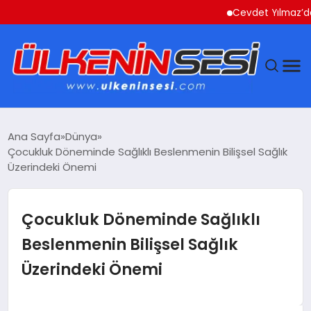
Cevdet Yılmaz’dan Dış
DÜNYA
Ana Sayfa
Dünya
Çocukluk Döneminde Sağlıklı Beslenmenin Bilişsel Sağlık
EKONOMI
Üzerindeki Önemi
GÜNDEM
Çocukluk Döneminde Sağlıklı
MAGAZIN
Beslenmenin Bilişsel Sağlık
Üzerindeki Önemi
SAĞLIK
SIYASET