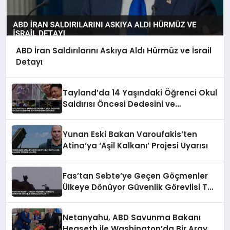
ABD İran Saldırılarını Askıya Aldı Hürmüz ve İsrail
Detayı
Tayland’da 14 Yaşındaki Öğrenci Okul
Saldırısı Öncesi Dedesini ve
Büyükannesini Öldürdü
Yunan Eski Bakan Varoufakis’ten
Atina’ya ‘Aşil Kalkanı’ Projesi Uyarısı
Fas’tan Sebte’ye Geçen Göçmenler
Ülkeye Dönüyor Güvenlik Görevlisi Taş
Attı
Netanyahu, ABD Savunma Bakanı
Hegseth ile Washington’da Bir Araya