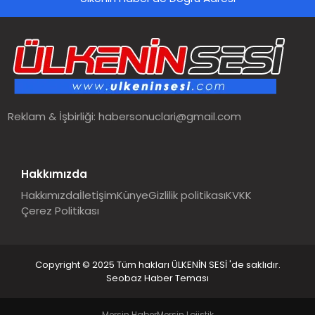
Reklam & İşbirliği:
habersonuclari@gmail.com
Hakkımızda
Hakkımızda
İletişim
Künye
Gizlilik politikası
KVKK
Çerez Politikası
Copyright © 2025 Tüm hakları ÜLKENİN SESİ 'de saklıdır.
Seobaz Haber Teması
Mersin Haber
Mersin Lojistik