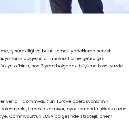
e, iş sürekliliği ve bulut temelli yedekleme servisi
yonlarını bölgesel bir merkez haline getirdiğini
Türkiye ofisinin, son 2 yılda bölgedeki büyüme hızını yüzde
yer verildi: “Commvault’un Türkiye operasyonlarının
 rolünü pekiştirmekle kalmıyor; aynı zamanda şirketin uzun
rkiye, Commvault’un EMEA bölgesinde stratejik önem