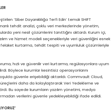
LER
ilen ‘Siber Dayanıklılığa Terfi Edin’ temalı SHIFT
anlı tehdit analizi, çoklu veri merkezlerinde yönetim,
larda yeni nesil çözümlerini tanıttığını aktardı. Kurum içi,
yazılım ve hizmet modeli seçenekleriyle veri güvenliğini esnek
felaket kurtarma, tehdit tespiti ve uyumluluk çözümleriyle
oruma, hızlı ve güvenilir veri kurtarma, regülasyonlara uyum
irdi. Böylece kurumlar kesintisiz operasyonlarını
r koşulda güvenle erişebildiği aktarıldı. Commvault Cloud,
reçlerini daha da kolaylaştırarak Veri Yedekleme ve
irdi. Bu sayede kurumların yazılım yönetimi, medya
rmadan verilerini güvenle yedekleyebildiği ifade edildi.
LIYORUZ’