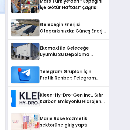
Mars Türkiye’den “Köpeğini
İşe Götür Haftası” çağrısı
Geleceğin Enerjisi
Otoparkınızda: Güneş Enerjili
Carport (Solar Otopark)
Nedir?
Ekomaxi İle Geleceğe
Uyumlu Su Depolama
Sistemleri
Telegram Grupları İçin
Pratik Rehber: Telegram
Grup Dizinleri Kullanıcılara
Ne Sağlar?
Kleen-Hy-Dro-Gen Inc., Sıfır
Karbon Emisyonlu Hidrojen
Isıtma Teknolojisinde ISO ve
TSSA Düzenleyici Onaylarını
Marie Rose kozmetik
Aldı
sektörüne giriş yaptı