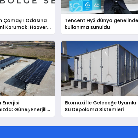
n Çamaşır Odasına
Tencent Hy3 dünya genelind
ini Korumak: Hoover
kullanıma sunuldu
nda Dürüst Teknik
eneyimi
 Enerjisi
Ekomaxi İle Geleceğe Uyumlu
ızda: Güneş Enerjili
Su Depolama Sistemleri
Solar Otopark)