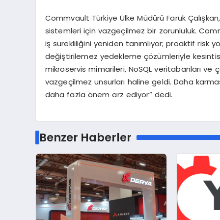
Commvault Türkiye Ülke Müdürü Faruk Çalışkan, “B
sistemleri için vazgeçilmez bir zorunluluk. Com
iş sürekliliğini yeniden tanımlıyor; proaktif risk
değiştirilemez yedekleme çözümleriyle kesintisi
mikroservis mimarileri, NoSQL veritabanları ve ço
vazgeçilmez unsurları haline geldi. Daha karma
daha fazla önem arz ediyor” dedi.
Benzer Haberler