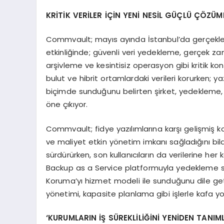
KRİTİ
K VER
İ
LER
İÇİN YENİ
NES
İL GÜÇLÜ ÇÖZ
ÜM
Commvault; mayıs ayında İstanbul’da gerçekleştir
etkinliğinde; güvenli veri yedekleme, gerçek zam
arşivleme ve kesintisiz operasyon gibi kritik konu
bulut ve hibrit ortamlardaki verileri korurken; 
biçimde sunduğunu belirten şirket, yedekleme, 
öne çıkıyor.
Commvault; fidye yazılımlarına karşı gelişmiş k
ve maliyet etkin yönetim imkanı sağladığını bild
sürdürürken, son kullanıcıların da verilerine he
Backup as a Service platformuyla yedekleme sü
Koruma’yı hizmet modeli ile sunduğunu dile get
yönetimi, kapasite planlama gibi işlerle kafa yo
‘KURUMLARIN İŞ S
Ü
REKL
İLİĞİNİ YENİDEN TANIM