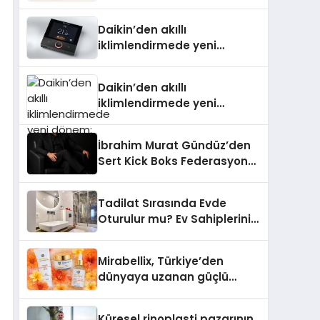
Daikin’den akıllı
iklimlendirmede yeni
dönem: Madoka Plus
Türkiye’de
Daikin’den akıllı
iklimlendirmede yeni
dönem: Madoka Plus
Türkiye’de
İbrahim Murat Gündüz’den
Sert Kick Boks Federasyonu
Eleştirisi
Tadilat Sırasında Evde
Oturulur mu? Ev Sahiplerinin
Bilmesi Gerekenler
Mirabellix, Türkiye’den
dünyaya uzanan güçlü
büyümesini sürdürüyor
Küresel rinoplasti pazarının