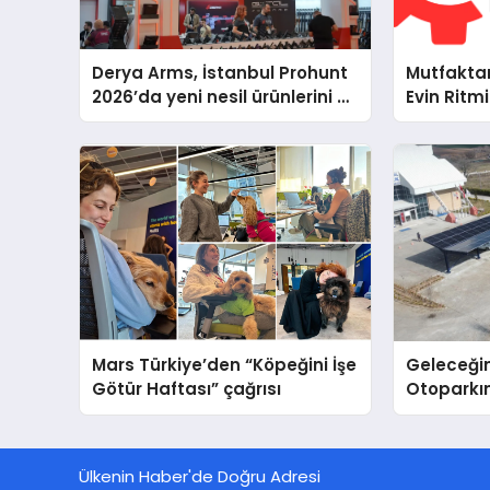
Derya Arms, İstanbul Prohunt
Mutfakta
2026’da yeni nesil ürünlerini ve
Evin Ritm
global marka vizyonunu
Cihazları
sergiledi
Destek D
Mars Türkiye’den “Köpeğini İşe
Geleceğin
Götür Haftası” çağrısı
Otoparkın
Carport (
Nedir?
Ülkenin Haber'de Doğru Adresi