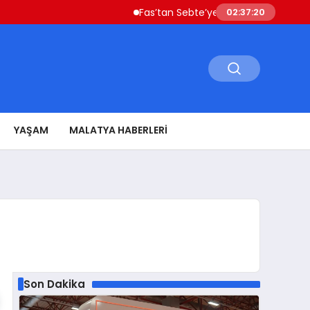
Fas’tan Sebte’ye Geçen Göçmenler Ülkeye 
02:37:21
YAŞAM
MALATYA HABERLERI
Son Dakika