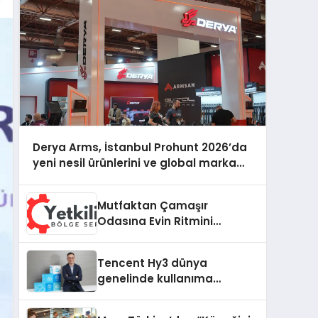
Derya Arms, İstanbul Prohunt 2026’da
yeni nesil ürünlerini ve global marka
vizyonunu sergiledi
Mutfaktan Çamaşır
Odasına Evin Ritmini
Korumak: Hoover
Cihazlarında Dürüst Teknik
Tencent Hy3 dünya
Destek Deneyimi
genelinde kullanıma
sunuldu