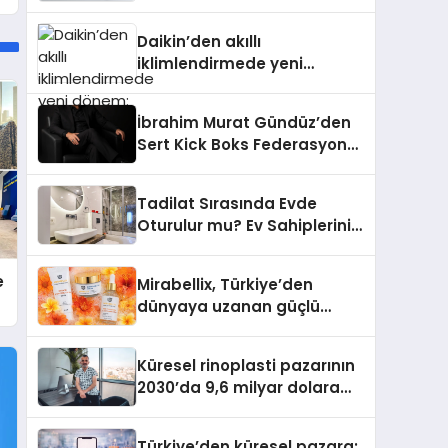
dönem: Madoka Plus
Türkiye’de
Daikin’den akıllı
iklimlendirmede yeni
dönem: Madoka Plus
Türkiye’de
İbrahim Murat Gündüz’den
Sert Kick Boks Federasyonu
Eleştirisi
Tadilat Sırasında Evde
Oturulur mu? Ev Sahiplerinin
Bilmesi Gerekenler
e
Mirabellix, Türkiye’den
dünyaya uzanan güçlü
büyümesini sürdürüyor
Küresel rinoplasti pazarının
2030’da 9,6 milyar dolara
ulaşması bekleniyor
Türkiye’den küresel pazara: