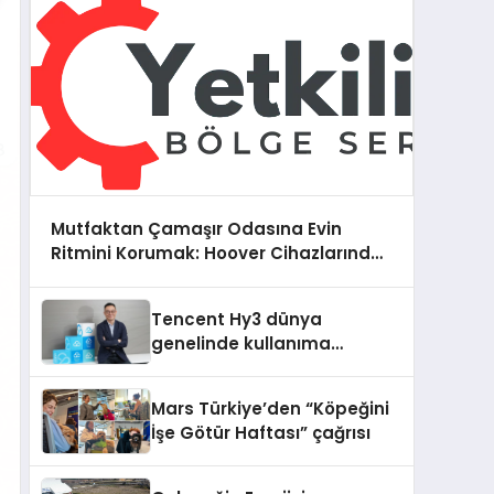
Mutfaktan Çamaşır Odasına Evin
Ritmini Korumak: Hoover Cihazlarında
Dürüst Teknik Destek Deneyimi
Tencent Hy3 dünya
genelinde kullanıma
sunuldu
Mars Türkiye’den “Köpeğini
İşe Götür Haftası” çağrısı