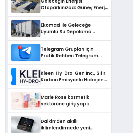
Geleceğin Enerjisi
Otoparkınızda: Güneş Enerjili
Carport (Solar Otopark)
Nedir?
Ekomaxi İle Geleceğe
Uyumlu Su Depolama
Sistemleri
Telegram Grupları İçin
Pratik Rehber: Telegram
Grup Dizinleri Kullanıcılara
Ne Sağlar?
Kleen-Hy-Dro-Gen Inc., Sıfır
Karbon Emisyonlu Hidrojen
Isıtma Teknolojisinde ISO ve
TSSA Düzenleyici Onaylarını
Marie Rose kozmetik
Aldı
sektörüne giriş yaptı
Daikin’den akıllı
iklimlendirmede yeni