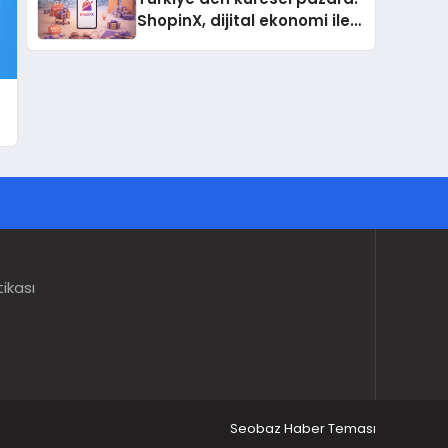
ShopinX, dijital ekonomi ile
gerçek dünya alışverişini bir
araya getirmeyi hedefliyor
tikası
Seobaz Haber Teması