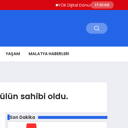
YÖK Dijital Dönüşüm İçin Bilişim Uzmanlar
17:01:01
YAŞAM
MALATYA HABERLERI
dülün sahibi oldu.
Son Dakika