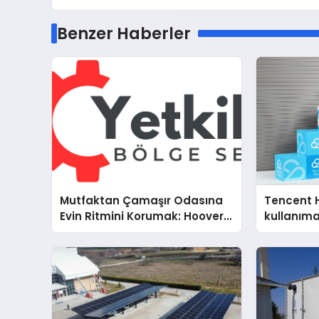
Benzer Haberler
Mutfaktan Çamaşır Odasına
Tencent 
Evin Ritmini Korumak: Hoover
kullanım
Cihazlarında Dürüst Teknik
Destek Deneyimi