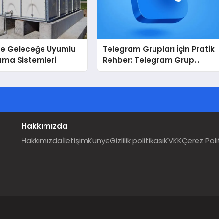
İle Geleceğe Uyumlu
Telegram Grupları İçin Pratik
ama Sistemleri
Rehber: Telegram Grup
Dizinleri Kullanıcılara Ne
Sağlar?
Hakkımızda
Hakkımızda
İletişim
Künye
Gizlilik politikası
KVKK
Çerez Poli