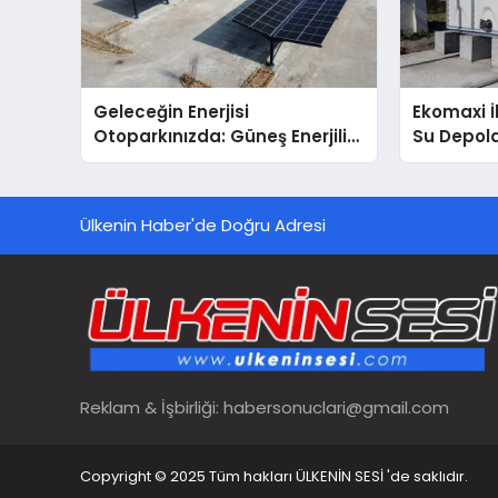
Geleceğin Enerjisi
Ekomaxi 
Otoparkınızda: Güneş Enerjili
Su Depol
Carport (Solar Otopark)
Nedir?
Ülkenin Haber'de Doğru Adresi
Reklam & İşbirliği:
habersonuclari@gmail.com
Copyright © 2025 Tüm hakları ÜLKENİN SESİ 'de saklıdır.