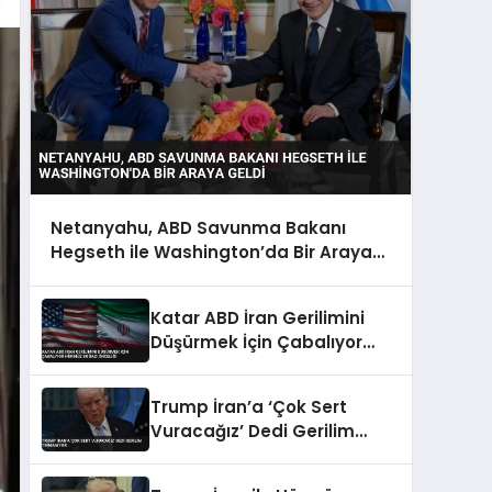
Netanyahu, ABD Savunma Bakanı
Hegseth ile Washington’da Bir Araya
Geldi
Katar ABD İran Gerilimini
Düşürmek İçin Çabalıyor
Hürmüz Boğazı Önceliği
Trump İran’a ‘Çok Sert
Vuracağız’ Dedi Gerilim
Tırmanıyor