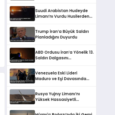
Yaralı
Suudi Arabistan Hudeyde
Limanı’nı Vurdu Husilerden
Sert Tepki
Trump İran’a Büyük Saldırı
Planladığını Duyurdu
ABD Ordusu İran’a Yönelik 13.
Saldırı Dalgasını
Tamamladığını Açıkladı
Venezuela Eski Lideri
Maduro ve Eşi Davasında
Yargılama Takvimi Belli
Oldu
Rusya Yujnıy Limanı’nı
Yüksek Hassasiyetli
Silahlarla Vurdu
Hürmüz Boğazı’nda İki Gemi