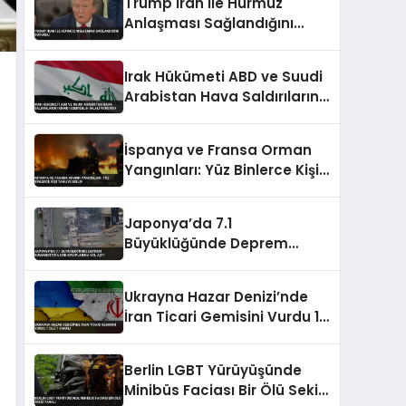
Trump İran ile Hürmüz
Anlaşması Sağlandığını
Duyurdu
Irak Hükümeti ABD ve Suudi
Arabistan Hava Saldırılarını
Kınadı Egemenlik İhlali
Vurgusu
İspanya ve Fransa Orman
Yangınları: Yüz Binlerce Kişi
Tahliye Edildi
Japonya’da 7.1
Büyüklüğünde Deprem
Kumamoto’da Can
Kayıplarına Yol Açtı
Ukrayna Hazar Denizi’nde
İran Ticari Gemisini Vurdu 1
Ölü 1 Yaralı
Berlin LGBT Yürüyüşünde
Minibüs Faciası Bir Ölü Sekiz