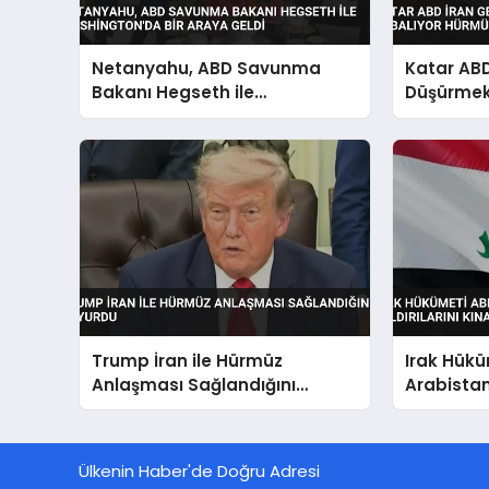
Netanyahu, ABD Savunma
Katar ABD
Bakanı Hegseth ile
Düşürmek 
Washington’da Bir Araya
Hürmüz Bo
Geldi
Trump İran ile Hürmüz
Irak Hükü
Anlaşması Sağlandığını
Arabistan
Duyurdu
Kınadı Eg
Vurgusu
Ülkenin Haber'de Doğru Adresi