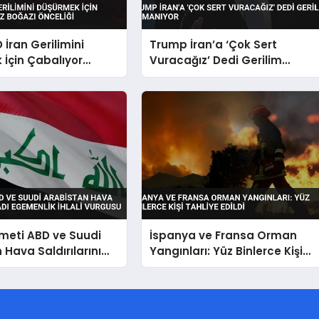
 İran Gerilimini
Trump İran’a ‘Çok Sert
İçin Çabalıyor
Vuracağız’ Dedi Gerilim
ğazı Önceliği
Tırmanıyor
meti ABD ve Suudi
İspanya ve Fransa Orman
 Hava Saldırılarını
Yangınları: Yüz Binlerce Kişi
emenlik İhlali
Tahliye Edildi