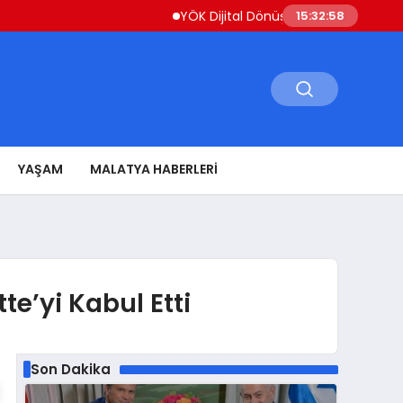
YÖK Dijital Dönüşüm İçin Bilişim Uzmanları Y
15:32:59
YAŞAM
MALATYA HABERLERI
e’yi Kabul Etti
Son Dakika