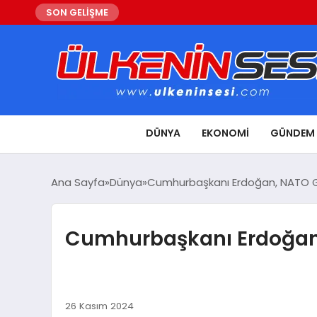
SON GELİŞME
DÜNYA
EKONOMI
GÜNDEM
Ana Sayfa
Dünya
Cumhurbaşkanı Erdoğan, NATO Gen
Cumhurbaşkanı Erdoğan, 
26 Kasım 2024