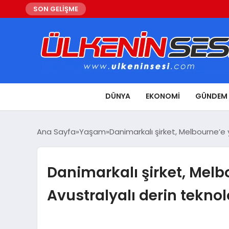
SON GELİŞME
DÜNYA
EKONOMI
GÜNDEM
Ana Sayfa
Yaşam
Danimarkalı şirket, Melbourne’e ya
Danimarkalı şirket, Melbo
Avustralyalı derin teknolo