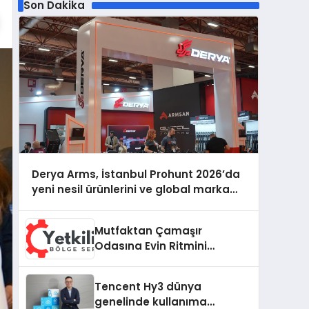
Son Dakika
Derya Arms, İstanbul Prohunt 2026’da
yeni nesil ürünlerini ve global marka
vizyonunu sergiledi
Mutfaktan Çamaşır
Odasına Evin Ritmini
Korumak: Hoover
Cihazlarında Dürüst Teknik
Tencent Hy3 dünya
Destek Deneyimi
genelinde kullanıma