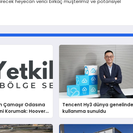
tirecek heyecan verici birkaç müşterimiz ve potansiyel
n Çamaşır Odasına
Tencent Hy3 dünya genelind
ini Korumak: Hoover
kullanıma sunuldu
nda Dürüst Teknik
eneyimi