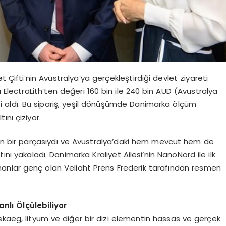
t Çifti’nin Avustralya’ya gerçekleştirdiği devlet ziyareti
 ElectraLith’ten değeri 160 bin ile 240 bin AUD (Avustralya
şi aldı. Bu sipariş, yeşil dönüşümde Danimarka ölçüm
ını çiziyor.
inin bir parçasıydı ve Avustralya’daki hem mevcut hem de
satını yakaladı. Danimarka Kraliyet Ailesi’nin NanoNord ile ilk
manlar genç olan Veliaht Prens Frederik tarafından resmen
lı Ölçülebiliyor
skaeg, lityum ve diğer bir dizi elementin hassas ve gerçek