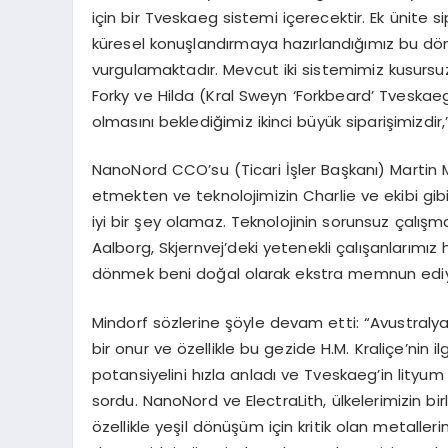
için bir Tveskaeg sistemi içerecektir. Ek ünite sip
küresel konuşlandırmaya hazırlandığımız bu dö
vurgulamaktadır. Mevcut iki sistemimiz kusursuz v
Forky ve Hilda (Kral Sweyn ‘Forkbeard’ Tveskaeg 
olmasını beklediğimiz ikinci büyük siparişimizdir,
NanoNord CCO’su (Ticari İşler Başkanı) Martin M
etmekten ve teknolojimizin Charlie ve ekibi gib
iyi bir şey olamaz. Teknolojinin sorunsuz çalı
Aalborg, Skjernvej’deki yetenekli çalışanlarımız 
dönmek beni doğal olarak ekstra memnun ediyo
Mindorf sözlerine şöyle devam etti: “Avustralya’
bir onur ve özellikle bu gezide H.M. Kraliçe’nin i
potansiyelini hızla anladı ve Tveskaeg’in lityum ç
sordu. NanoNord ve ElectraLith, ülkelerimizin bir
özellikle yeşil dönüşüm için kritik olan metaller