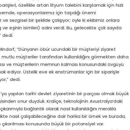
arişleri, özellikle artan lityum talebini karşılamak için hızlı
nemde, operasyonlarımız için taşıdığı önemi
e sezgisel bir şekilde çalışıyor; öyle ki ekibimiz onlara
ve eşinin isimleri) adını verdi. Bu, gelecekte çok sayıda
” dedi.
indorf, “Dünyanın öbür ucundaki bir müşteriyi ziyaret
i mutlu müşteriler tarafından kullanıldığını görmekten daha
şması ve müşterilerin memnun kalması konusundaki övgüyü
hak ediyor. Üstelik eve ek enstrümanlar için bir siparişle
r,” dedi.
ya yapılan tarihi devlet ziyaretinin bir parçası olmak büyük
lgisinden onur duyduk. Kraliçe, teknolojinin Avustralya’daki
ıkarımıyla bağlantılı olarak nasıl kullanıldığını merakla
likte nasıl çalışabileceğine dair harika bir örnek ve burada,
in çıkarılması konusunda büyük bir potansiyel var.