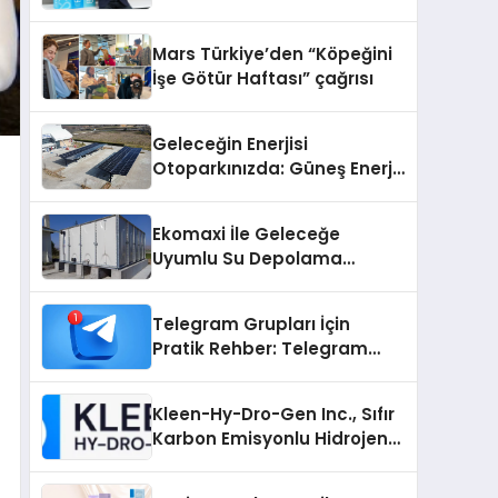
sunuldu
Mars Türkiye’den “Köpeğini
İşe Götür Haftası” çağrısı
Geleceğin Enerjisi
Otoparkınızda: Güneş Enerjili
Carport (Solar Otopark)
Nedir?
Ekomaxi İle Geleceğe
Uyumlu Su Depolama
Sistemleri
Telegram Grupları İçin
Pratik Rehber: Telegram
Grup Dizinleri Kullanıcılara
Ne Sağlar?
Kleen-Hy-Dro-Gen Inc., Sıfır
Karbon Emisyonlu Hidrojen
Isıtma Teknolojisinde ISO ve
TSSA Düzenleyici Onaylarını