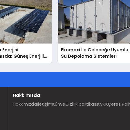
 Enerjisi
Ekomaxi İle Geleceğe Uyumlu
ızda: Güneş Enerjili
Su Depolama Sistemleri
Solar Otopark)
Hakkımızda
Hakkımızda
İletişim
Künye
Gizlilik politikası
KVKK
Çerez Poli