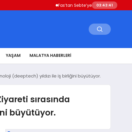
Fas’tan Sebte’ye Geçen Göçmenler Ülkeye D
03:43:42
YAŞAM
MALATYA HABERLERI
loji (deeptech) yıldızı ile iş birliğini büyütüyor.
iyareti sırasında
ğini büyütüyor.