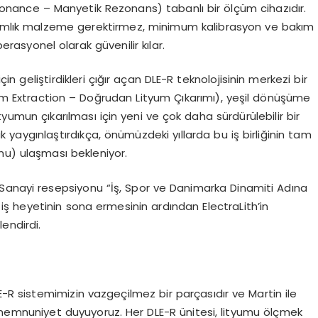
ance – Manyetik Rezonans) tabanlı bir ölçüm cihazıdır.
anımlık malzeme gerektirmez, minimum kalibrasyon ve bakım
rasyonel olarak güvenilir kılar.
çin geliştirdikleri çığır açan DLE-R teknolojisinin merkezi bir
ium Extraction – Doğrudan Lityum Çıkarımı), yeşil dönüşüme
tyumun çıkarılması için yeni ve çok daha sürdürülebilir bir
ak yaygınlaştırdıkça, önümüzdeki yıllarda bu iş birliğinin tam
nu) ulaşması bekleniyor.
Sanayi resepsiyonu “İş, Spor ve Danimarka Dinamiti Adına
 iş heyetinin sona ermesinin ardından ElectraLith’in
endirdi.
E-R sistemimizin vazgeçilmez bir parçasıdır ve Martin ile
memnuniyet duyuyoruz. Her DLE-R ünitesi, lityumu ölçmek