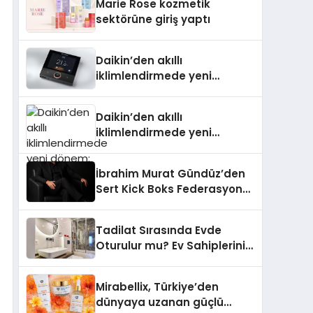
Marie Rose kozmetik
Aldı
sektörüne giriş yaptı
Daikin’den akıllı
iklimlendirmede yeni
dönem: Madoka Plus
Türkiye’de
Daikin’den akıllı
iklimlendirmede yeni
dönem: Madoka Plus
Türkiye’de
İbrahim Murat Gündüz’den
Sert Kick Boks Federasyonu
Eleştirisi
Tadilat Sırasında Evde
Oturulur mu? Ev Sahiplerinin
Bilmesi Gerekenler
Mirabellix, Türkiye’den
dünyaya uzanan güçlü