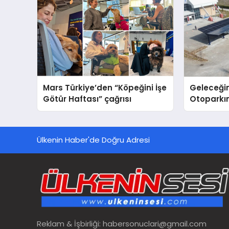
Mars Türkiye’den “Köpeğini İşe
Geleceğin
Götür Haftası” çağrısı
Otoparkın
Carport (
Nedir?
Ülkenin Haber'de Doğru Adresi
Reklam & İşbirliği:
habersonuclari@gmail.com