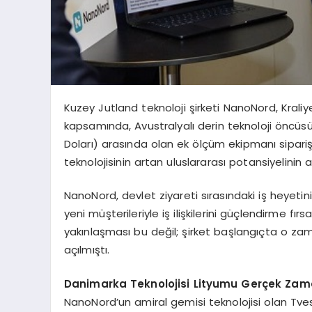
Kuzey Jutland teknoloji şirketi NanoNord, Kraliye
kapsamında, Avustralyalı derin teknoloji öncüsü
Doları) arasında olan ek ölçüm ekipmanı sipari
teknolojisinin artan uluslararası potansiyelinin alt
NanoNord, devlet ziyareti sırasındaki iş heyet
yeni müşterileriyle iş ilişkilerini güçlendirme fır
yakınlaşması bu değil; şirket başlangıçta o za
açılmıştı.
Danimarka Teknolojisi Lityumu Gerçek Zaman
NanoNord’un amiral gemisi teknolojisi olan Tve