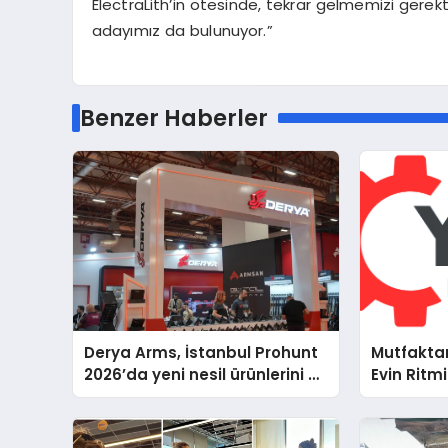
ElectraLith’in ötesinde, tekrar gelmemizi gerek
adayımız da bulunuyor.”
Benzer Haberler
Derya Arms, İstanbul Prohunt
Mutfakta
2026’da yeni nesil ürünlerini ve
Evin Ritm
global marka vizyonunu
Cihazları
sergiledi
Destek D