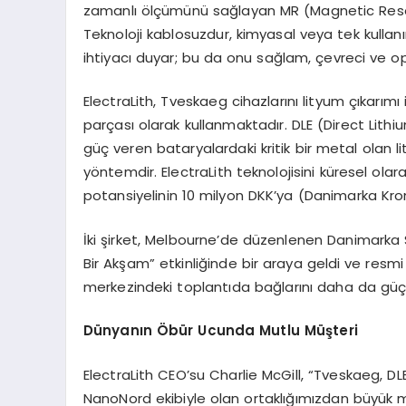
zamanlı ölçümünü sağlayan MR (Magnetic Reson
Teknoloji kablosuzdur, kimyasal veya tek kull
ihtiyacı duyar; bu da onu sağlam, çevreci ve ope
ElectraLith, Tveskaeg cihazlarını lityum çıkarımı i
parçası olarak kullanmaktadır. DLE (Direct Lith
güç veren bataryalardaki kritik bir metal olan li
yöntemdir. ElectraLith teknolojisini küresel olar
potansiyelinin 10 milyon DKK’ya (Danimarka Kro
İki şirket, Melbourne’de düzenlenen Danimarka 
Bir Akşam” etkinliğinde bir araya geldi ve resmi
merkezindeki toplantıda bağlarını daha da güçl
Dünyanın Öbür Ucunda Mutlu Müşteri
ElectraLith CEO’su Charlie McGill, “Tveskaeg, DL
NanoNord ekibiyle olan ortaklığımızdan büyük 