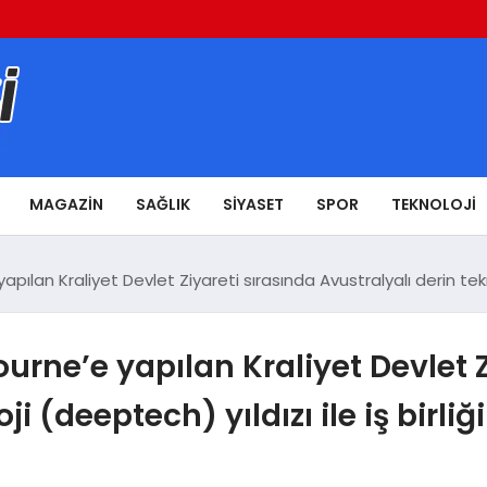
MAGAZIN
SAĞLIK
SIYASET
SPOR
TEKNOLOJI
pılan Kraliyet Devlet Ziyareti sırasında Avustralyalı derin tekno
urne’e yapılan Kraliyet Devlet Z
ji (deeptech) yıldızı ile iş birli