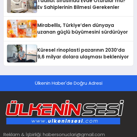
Tadilat Sırasında Evde Oturulur mu?
Ev Sahiplerinin Bilmesi Gerekenler
Mirabellix, Türkiye’den dünyaya
uzanan güçlü büyümesini sürdürüyor
Küresel rinoplasti pazarının 2030’da
9,6 milyar dolara ulaşması bekleniyor
Ülkenin Haber'de Doğru Adresi
Reklam & İşbirliği:
habersonuclari@gmail.com