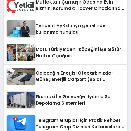
Mutfaktan Çamaşır Odasına Evin
Ritmini Korumak: Hoover Cihazlarında
Dürüst Teknik Destek Deneyimi
Tencent Hy3 dünya genelinde
kullanıma sunuldu
Mars Türkiye’den “Köpeğini İşe Götür
Haftası” çağrısı
Geleceğin Enerjisi Otoparkınızda:
Güneş Enerjili Carport (Solar
Otopark) Nedir?
Ekomaxi İle Geleceğe Uyumlu Su
Depolama Sistemleri
Telegram Grupları İçin Pratik Rehber:
Telegram Grup Dizinleri Kullanıcılara