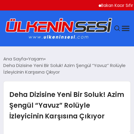
Bakan Kacır Sıfır Atık Pr
DÜNYA
Ana Sayfa
Yaşam
Deha Dizisine Yeni Bir Soluk! Azim Şengül “Yavuz” Rolüyle
EKONOMI
İzleyicinin Karşısına Çıkıyor
GÜNDEM
Deha Dizisine Yeni Bir Soluk! Azim
MAGAZIN
Şengül “Yavuz” Rolüyle
İzleyicinin Karşısına Çıkıyor
SAĞLIK
SIYASET