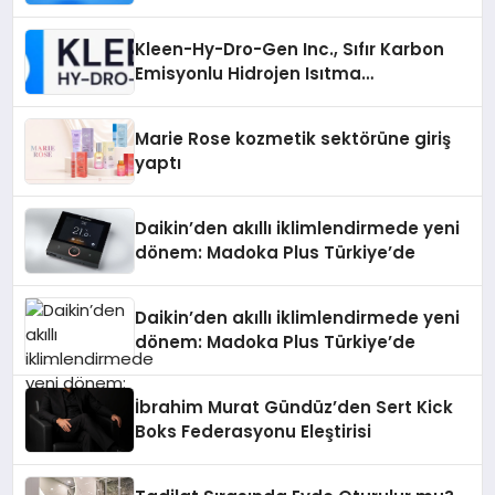
Ne Sağlar?
Kleen-Hy-Dro-Gen Inc., Sıfır Karbon
Emisyonlu Hidrojen Isıtma
Teknolojisinde ISO ve TSSA
Düzenleyici Onaylarını Aldı
Marie Rose kozmetik sektörüne giriş
yaptı
Daikin’den akıllı iklimlendirmede yeni
dönem: Madoka Plus Türkiye’de
Daikin’den akıllı iklimlendirmede yeni
dönem: Madoka Plus Türkiye’de
İbrahim Murat Gündüz’den Sert Kick
Boks Federasyonu Eleştirisi