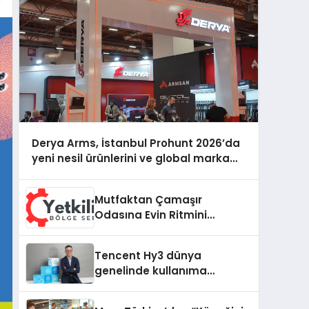
Derya Arms, İstanbul Prohunt 2026’da
yeni nesil ürünlerini ve global marka
vizyonunu sergiledi
Mutfaktan Çamaşır
Odasına Evin Ritmini
Korumak: Hoover
Cihazlarında Dürüst Teknik
Tencent Hy3 dünya
Destek Deneyimi
genelinde kullanıma
sunuldu