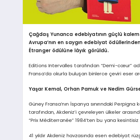
Çağdaş Yunanca edebiyatının güçlü kalemle
Avrupa
’
nın en saygın edebiyat
ö
düllerinde
É
tranger
ö
dülü
ne l
âyık g
ö
rüldü.
Editions Intervalles tarafından “Demi-cœur” a
Fransa’da okurla buluşan binlerce çeviri eser a
Yaşar Kemal, Orhan Pamuk ve Nedim Gürsel
Güney Fransa’nın İspanya sınırındaki Perpigna
tarafından, Akdeniz’i çevreleyen ülkeler arasınd
“Prix Méditerranée” 1984’ten bu yana kesintisiz
41 yıldır Akdeniz havzasında esen edebiyat rüz