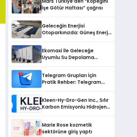
Mars Türkiye’den “Köpeğini
İşe Götür Haftası” çağrısı
Geleceğin Enerjisi
Otoparkınızda: Güneş Enerjili
Carport (Solar Otopark)
Nedir?
Ekomaxi İle Geleceğe
Uyumlu Su Depolama
Sistemleri
Telegram Grupları İçin
Pratik Rehber: Telegram
Grup Dizinleri Kullanıcılara
Ne Sağlar?
Kleen-Hy-Dro-Gen Inc., Sıfır
Karbon Emisyonlu Hidrojen
Isıtma Teknolojisinde ISO ve
TSSA Düzenleyici Onaylarını
Marie Rose kozmetik
Aldı
sektörüne giriş yaptı