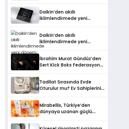
Daikin’den akıllı
iklimlendirmede yeni
dönem: Madoka Plus
Türkiye’de
Daikin’den akıllı
iklimlendirmede yeni
dönem: Madoka Plus
Türkiye’de
İbrahim Murat Gündüz’den
Sert Kick Boks Federasyonu
Eleştirisi
Tadilat Sırasında Evde
Oturulur mu? Ev Sahiplerinin
Bilmesi Gerekenler
Mirabellix, Türkiye’den
dünyaya uzanan güçlü
büyümesini sürdürüyor
Küresel rinoplasti pazarının