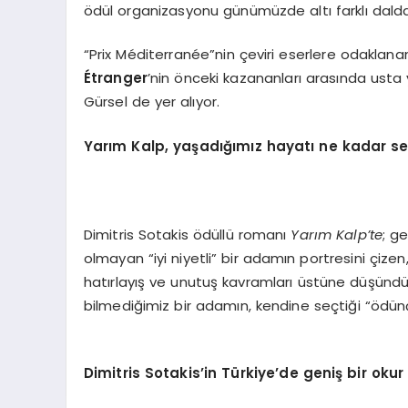
ödül organizasyonu günümüzde altı farklı dalda 
“Prix Méditerranée”nin çeviri eserlere odaklanan
É
tranger
’nin önceki kazananları arasında ust
Gürsel de yer alıyor.
Yarım Kalp, yaşadığımız hayatı ne kadar se
Dimitris Sotakis ödüllü romanı
Yarı
m Kalp
’
te
; g
olmayan “iyi niyetli” bir adamın portresini çizen,
hatırlayış ve unutuş kavramları üstüne düşündüre
bilmediğimiz bir adamın, kendine seçtiği “ödün
Dimitris Sotakis
’
in T
ürkiye
’
de geniş bir okur