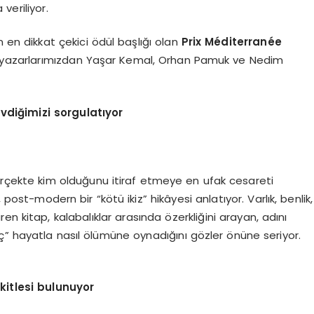
veriliyor.
 en dikkat çekici ödül başlığı olan
Prix M
é
diterran
é
e
a yazarlarımızdan Yaşar Kemal, Orhan Pamuk ve Nedim
vdiğimizi sorgulatıyor
erçekte kim olduğunu itiraf etmeye en ufak cesareti
 post-modern bir “kötü ikiz” hikâyesi anlatıyor. Varlık, benlik,
n kitap, kalabalıklar arasında özerkliğini arayan, adını
ç” hayatla nasıl ölümüne oynadığını gözler önüne seriyor.
 kitlesi bulunuyor