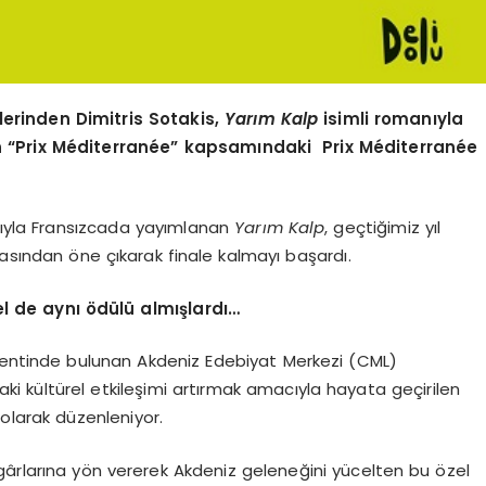
rinden Dimitris Sotakis,
Yarı
m Kalp
isimli romanıyla
n
“
Prix M
é
diterran
é
e” kapsamındaki
Prix M
é
diterran
é
e
dıyla Fransızcada yayımlanan
Yarı
m Kalp
, geçtiğimiz yıl
rasından öne çıkarak finale kalmayı başardı.
 de aynı ödülü almışlardı…
 kentinde bulunan Akdeniz Edebiyat Merkezi (CML)
aki kültürel etkileşimi artırmak amacıyla hayata geçirilen
 olarak düzenleniyor.
gârlarına yön vererek Akdeniz geleneğini yücelten bu özel