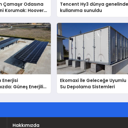
n Çamaşır Odasına
Tencent Hy3 dünya genelind
ini Korumak: Hoover
kullanıma sunuldu
nda Dürüst Teknik
eneyimi
 Enerjisi
Ekomaxi İle Geleceğe Uyumlu
ızda: Güneş Enerjili
Su Depolama Sistemleri
Solar Otopark)
Hakkımızda