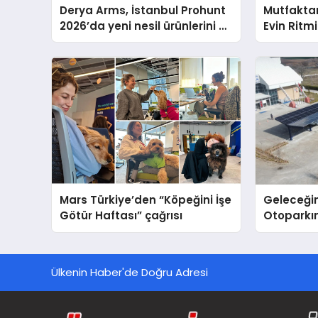
Derya Arms, İstanbul Prohunt
Mutfakta
2026’da yeni nesil ürünlerini ve
Evin Ritm
global marka vizyonunu
Cihazları
sergiledi
Destek D
Mars Türkiye’den “Köpeğini İşe
Geleceğin
Götür Haftası” çağrısı
Otoparkın
Carport (
Nedir?
Ülkenin Haber'de Doğru Adresi