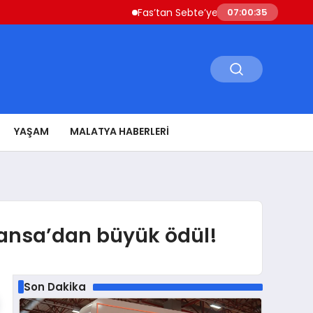
Fas’tan Sebte’ye Geçen Göçmenler Ülkeye 
07:00:36
YAŞAM
MALATYA HABERLERI
 Fransa’dan büyük ödül!
Son Dakika