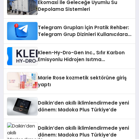
Ekomaxi İle Geleceğe Uyumlu Su
Depolama Sistemleri
Telegram Grupları İçin Pratik Rehber:
Telegram Grup Dizinleri Kullanıcılara
Ne Sağlar?
Kleen-Hy-Dro-Gen Inc., Sıfır Karbon
Emisyonlu Hidrojen Isıtma
Teknolojisinde ISO ve TSSA
Düzenleyici Onaylarını Aldı
Marie Rose kozmetik sektörüne giriş
yaptı
Daikin’den akıllı iklimlendirmede yeni
dönem: Madoka Plus Türkiye’de
Daikin’den akıllı iklimlendirmede yeni
dönem: Madoka Plus Türkiye’de