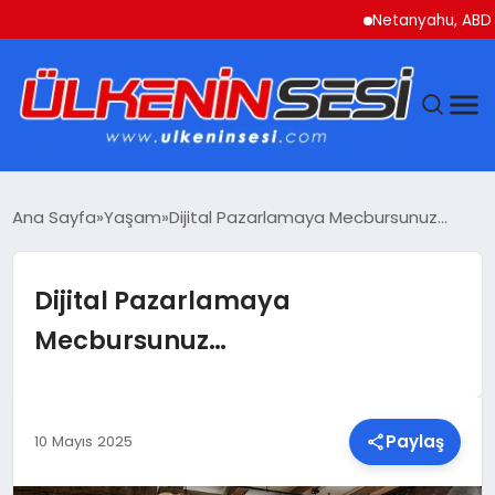
Netanyahu, ABD Savu
DÜNYA
Ana Sayfa
Yaşam
Dijital Pazarlamaya Mecbursunuz…
EKONOMI
Dijital Pazarlamaya
GÜNDEM
Mecbursunuz…
MAGAZIN
SAĞLIK
Paylaş
10 Mayıs 2025
SIYASET