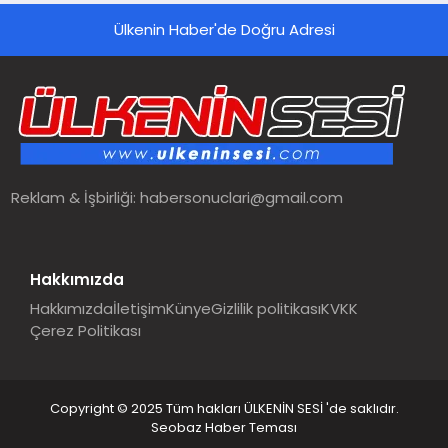
Ülkenin Haber'de Doğru Adresi
Reklam & İşbirliği:
habersonuclari@gmail.com
Hakkımızda
Hakkımızda
İletişim
Künye
Gizlilik politikası
KVKK
Çerez Politikası
Copyright © 2025 Tüm hakları ÜLKENİN SESİ 'de saklıdır.
Seobaz Haber Teması