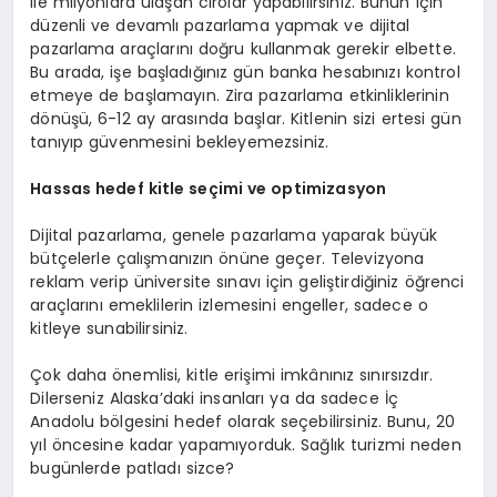
ile milyonlara ulaşan cirolar yapabilirsiniz. Bunun için
düzenli ve devamlı pazarlama yapmak ve dijital
pazarlama araçlarını doğru kullanmak gerekir elbette.
Bu arada, işe başladığınız gün banka hesabınızı kontrol
etmeye de başlamayın. Zira pazarlama etkinliklerinin
dönüşü, 6-12 ay arasında başlar. Kitlenin sizi ertesi gün
tanıyıp güvenmesini bekleyemezsiniz.
Hassas hedef kitle seçimi ve optimizasyon
Dijital pazarlama, genele pazarlama yaparak büyük
bütçelerle çalışmanızın önüne geçer. Televizyona
reklam verip üniversite sınavı için geliştirdiğiniz öğrenci
araçlarını emeklilerin izlemesini engeller, sadece o
kitleye sunabilirsiniz.
Çok daha önemlisi, kitle erişimi imkânınız sınırsızdır.
Dilerseniz Alaska’daki insanları ya da sadece İç
Anadolu bölgesini hedef olarak seçebilirsiniz. Bunu, 20
yıl öncesine kadar yapamıyorduk. Sağlık turizmi neden
bugünlerde patladı sizce?