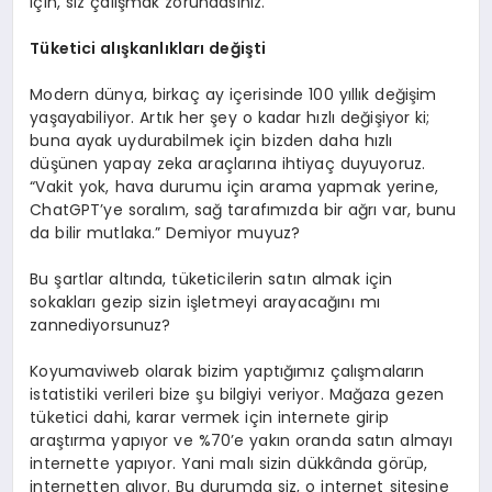
için, siz çalışmak zorundasınız.
Tüketici alışkanlıkları değişti
Modern dünya, birkaç ay içerisinde 100 yıllık değişim
yaşayabiliyor. Artık her şey o kadar hızlı değişiyor ki;
buna ayak uydurabilmek için bizden daha hızlı
düşünen yapay zeka araçlarına ihtiyaç duyuyoruz.
“Vakit yok, hava durumu için arama yapmak yerine,
ChatGPT’ye soralım, sağ tarafımızda bir ağrı var, bunu
da bilir mutlaka.” Demiyor muyuz?
Bu şartlar altında, tüketicilerin satın almak için
sokakları gezip sizin işletmeyi arayacağını mı
zannediyorsunuz?
Koyumaviweb olarak bizim yaptığımız çalışmaların
istatistiki verileri bize şu bilgiyi veriyor. Mağaza gezen
tüketici dahi, karar vermek için internete girip
araştırma yapıyor ve %70’e yakın oranda satın almayı
internette yapıyor. Yani malı sizin dükkânda görüp,
internetten alıyor. Bu durumda siz, o internet sitesine