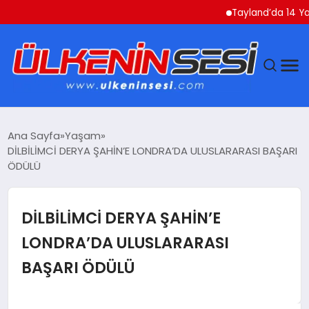
Tayland’da 14 Yaşındak
DÜNYA
Ana Sayfa
Yaşam
DİLBİLİMCİ DERYA ŞAHİN’E LONDRA’DA ULUSLARARASI BAŞARI
EKONOMI
ÖDÜLÜ
GÜNDEM
DİLBİLİMCİ DERYA ŞAHİN’E
MAGAZIN
LONDRA’DA ULUSLARARASI
BAŞARI ÖDÜLÜ
SAĞLIK
SIYASET