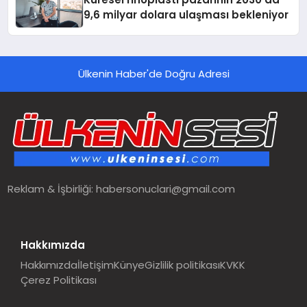
9,6 milyar dolara ulaşması bekleniyor
Ülkenin Haber'de Doğru Adresi
Reklam & İşbirliği:
habersonuclari@gmail.com
Hakkımızda
Hakkımızda
İletişim
Künye
Gizlilik politikası
KVKK
Çerez Politikası