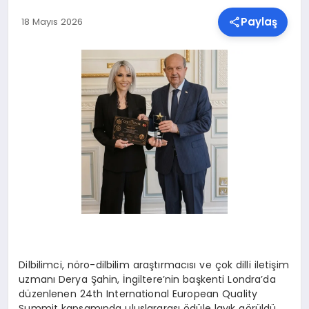
Paylaş
18 Mayıs 2026
SPOR
TEKNOLOJI
YAŞAM
MALATYA HABERLERI
Dilbilimci, nöro-dilbilim araştırmacısı ve çok dilli iletişim
uzmanı Derya Şahin, İngiltere’nin başkenti Londra’da
düzenlenen 24th International European Quality
Summit kapsamında uluslararası ödüle layık görüldü.