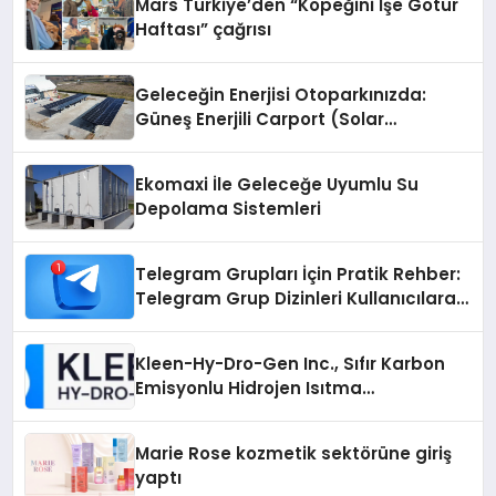
Mars Türkiye’den “Köpeğini İşe Götür
Haftası” çağrısı
Geleceğin Enerjisi Otoparkınızda:
Güneş Enerjili Carport (Solar
Otopark) Nedir?
Ekomaxi İle Geleceğe Uyumlu Su
Depolama Sistemleri
Telegram Grupları İçin Pratik Rehber:
Telegram Grup Dizinleri Kullanıcılara
Ne Sağlar?
Kleen-Hy-Dro-Gen Inc., Sıfır Karbon
Emisyonlu Hidrojen Isıtma
Teknolojisinde ISO ve TSSA
Düzenleyici Onaylarını Aldı
Marie Rose kozmetik sektörüne giriş
yaptı