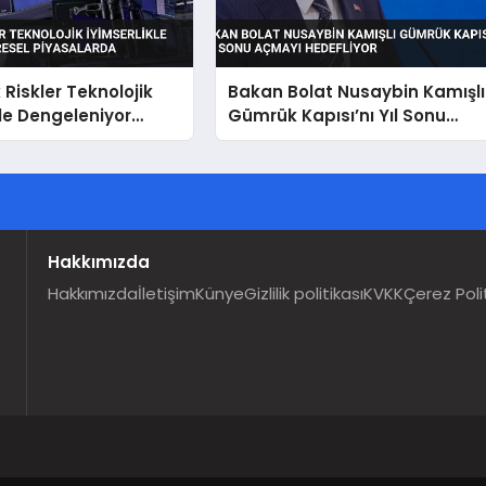
 Riskler Teknolojik
Bakan Bolat Nusaybin Kamışlı
kle Dengeleniyor
Gümrük Kapısı’nı Yıl Sonu
iyasalarda
Açmayı Hedefliyor
Hakkımızda
Hakkımızda
İletişim
Künye
Gizlilik politikası
KVKK
Çerez Poli