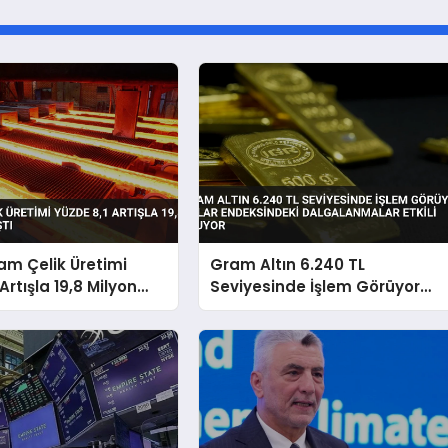
am Çelik Üretimi
Gram Altın 6.240 TL
Artışla 19,8 Milyon
Seviyesinde İşlem Görüyor
tı
Dolar Endeksindeki
Dalgalanmalar Etkili Oluyor