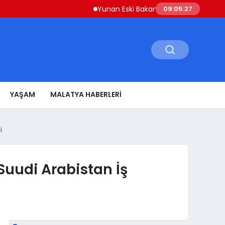
Yunan Eski Bakan Varoufakis’ten Atina’ya ‘Aş
09:05:28
YAŞAM
MALATYA HABERLERI
i
Suudi Arabistan İş