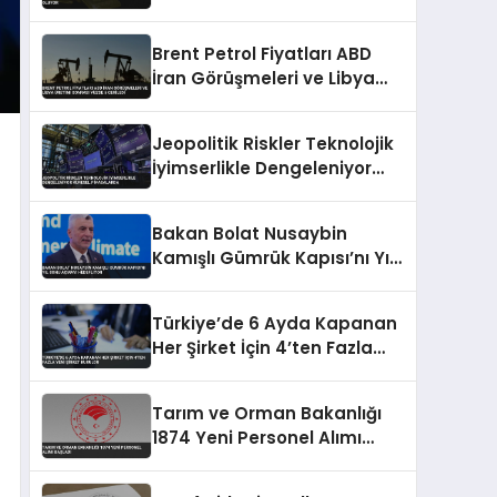
Dolar Endeksindeki
Dalgalanmalar Etkili Oluyor
Brent Petrol Fiyatları ABD
İran Görüşmeleri ve Libya
Üretimi Sonrası Yüzde 5
Geriledi
Jeopolitik Riskler Teknolojik
İyimserlikle Dengeleniyor
Küresel Piyasalarda
Bakan Bolat Nusaybin
Kamışlı Gümrük Kapısı’nı Yıl
Sonu Açmayı Hedefliyor
Türkiye’de 6 Ayda Kapanan
Her Şirket İçin 4’ten Fazla
Yeni Şirket Kuruldu
Tarım ve Orman Bakanlığı
1874 Yeni Personel Alımı
Başladı