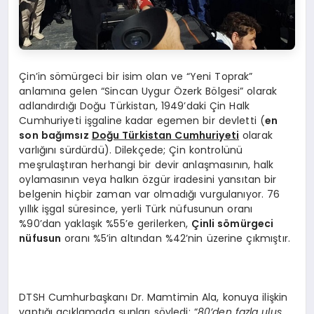
Çin’in sömürgeci bir isim olan ve “Yeni Toprak”
anlamına gelen “Sincan Uygur Özerk Bölgesi” olarak
adlandırdığı Doğu Türkistan, 1949’daki Çin Halk
Cumhuriyeti işgaline kadar egemen bir devletti (
en
son bağımsız
Doğu Türkistan Cumhuriyeti
olarak
varlığını sürdürdü). Dilekçede; Çin kontrolünü
meşrulaştıran herhangi bir devir anlaşmasının, halk
oylamasının veya halkın özgür iradesini yansıtan bir
belgenin hiçbir zaman var olmadığı vurgulanıyor. 76
yıllık işgal süresince, yerli Türk nüfusunun oranı
%90’dan yaklaşık %55’e gerilerken,
Çinli sömürgeci
nüfusun
oranı %5’in altından %42’nin üzerine çıkmıştır.
DTSH Cumhurbaşkanı Dr. Mamtimin Ala, konuya ilişkin
yaptığı açıklamada şunları söyledi: “
80’den fazla ulus,