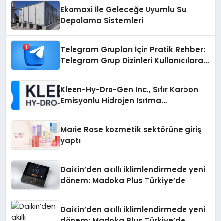
Ekomaxi İle Geleceğe Uyumlu Su
Depolama Sistemleri
Telegram Grupları İçin Pratik Rehber:
Telegram Grup Dizinleri Kullanıcılara
Ne Sağlar?
Kleen-Hy-Dro-Gen Inc., Sıfır Karbon
Emisyonlu Hidrojen Isıtma
Teknolojisinde ISO ve TSSA
Düzenleyici Onaylarını Aldı
Marie Rose kozmetik sektörüne giriş
yaptı
Daikin’den akıllı iklimlendirmede yeni
dönem: Madoka Plus Türkiye’de
Daikin’den akıllı iklimlendirmede yeni
dönem: Madoka Plus Türkiye’de