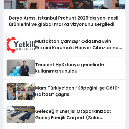
Derya Arms, İstanbul Prohunt 2026’da yeni nesil
ürünlerini ve global marka vizyonunu sergiledi
Mutfaktan Çamaşır Odasına Evin
Ritmini Korumak: Hoover Cihazlarında
Dürüst Teknik Destek Deneyimi
Tencent Hy3 dünya genelinde
kullanıma sunuldu
Mars Türkiye’den “Köpeğini İşe Götür
Haftası” çağrısı
Geleceğin Enerjisi Otoparkınızda:
Güneş Enerjili Carport (Solar
Otopark) Nedir?