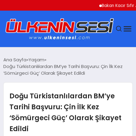
Bakan Kacır Sıfır Atık Proj
DÜNYA
Ana Sayfa
Yaşam
Doğu Türkistanlılardan BM’ye Tarihi Başvuru: Çin İlk Kez
EKONOMI
‘Sömürgeci Güç’ Olarak Şikayet Edildi
GÜNDEM
Doğu Türkistanlılardan BM’ye
MAGAZIN
Tarihi Başvuru: Çin İlk Kez
‘Sömürgeci Güç’ Olarak Şikayet
SAĞLIK
Edildi
SIYASET