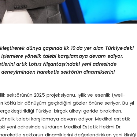
kleştirerek dünya çapında ilk 10
’
da yer alan Türkiye
’
deki
k işlemlere y
ö
nelik talebi karşılamaya devam ediyor.
tlerini artık Lotus Nişantaşı’ndaki yeni adresinde
ın deneyiminden hareketle sekt
ö
rün dinamiklerini
lik sektörünün 2025 projeksiyonu, iyilik ve esenlik (well-
rı köklü bir dönüşüm geçirdiğini gözler önüne seriyor. Bu yıl
çekleştirildiği Türkiye, birçok ülkeyi geride bırakırken,
 yönelik talebi karşılamaya devam ediyor. Medikal estetik
daki yeni adresinde sürdüren Medikal Estetik Hekimi Dr.
hareketle sektörün dinamiklerini değerlendirirken yeni kliniği