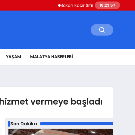
Bakan Kacır Sıfır Atık Projelerine 914 Milyon 
18:23:58
YAŞAM
MALATYA HABERLERI
a hizmet vermeye başladı
Son Dakika