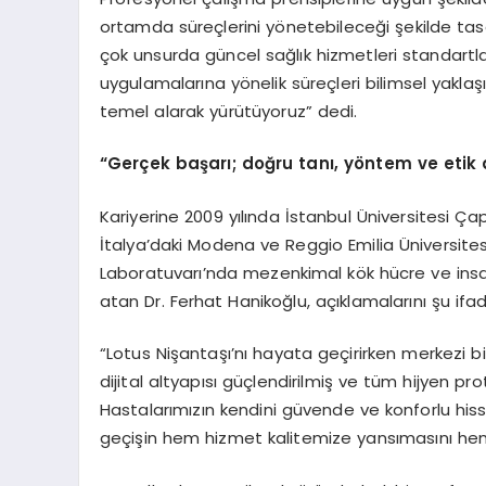
ortamda süreçlerini yönetebileceği şekilde tas
çok unsurda güncel sağlık hizmetleri standartlar
uygulamalarına yönelik süreçleri bilimsel yaklaşı
temel alarak yürütüyoruz” dedi.
“
Gerçek başarı; doğru tanı
, y
öntem ve etik d
Kariyerine 2009 yılında İstanbul Üniversitesi Ç
İtalya’daki Modena ve Reggio Emilia Üniversitesi’
Laboratuvarı’nda mezenkimal kök hücre ve insa
atan Dr. Ferhat Hanikoğlu, açıklamalarını şu ifad
“Lotus Nişantaşı’nı hayata geçirirken merkezi 
dijital altyapısı güçlendirilmiş ve tüm hijyen pr
Hastalarımızın kendini güvende ve konforlu hiss
geçişin hem hizmet kalitemize yansımasını hem 