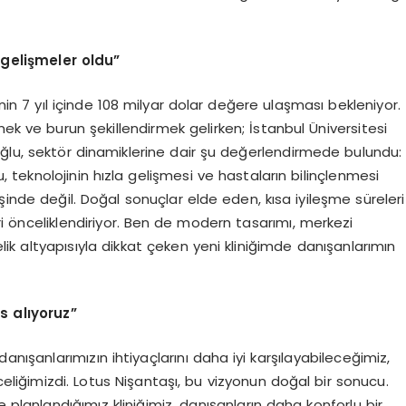
k gelişmeler oldu”
nin 7 yıl içinde 108 milyar dolar değere ulaşması bekleniyor.
rmek ve burun şekillendirmek gelirken; İstanbul Üniversitesi
oğlu, sektör dinamiklerine dair şu değerlendirmede bulundu:
ru, teknolojinin hızla gelişmesi ve hastaların bilinçlenmesi
şinde değil. Doğal sonuçlar elde eden, kısa iyileşme süreleri
i önceliklendiriyor. Ben de modern tasarımı, merkezi
k altyapısıyla dikkat çeken yeni kliniğimde danışanlarımın
s alıyoruz”
anışanlarımızın ihtiyaçlarını daha iyi karşılayabileceğimiz,
liğimizdi. Lotus Nişantaşı, bu vizyonun doğal bir sonucu.
planlandığımız kliniğimiz, danışanların daha konforlu bir