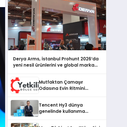
Derya Arms, İstanbul Prohunt 2026’da
yeni nesil ürünlerini ve global marka
vizyonunu sergiledi
Mutfaktan Çamaşır
Odasına Evin Ritmini
Korumak: Hoover
Cihazlarında Dürüst Teknik
Tencent Hy3 dünya
Destek Deneyimi
genelinde kullanıma
sunuldu