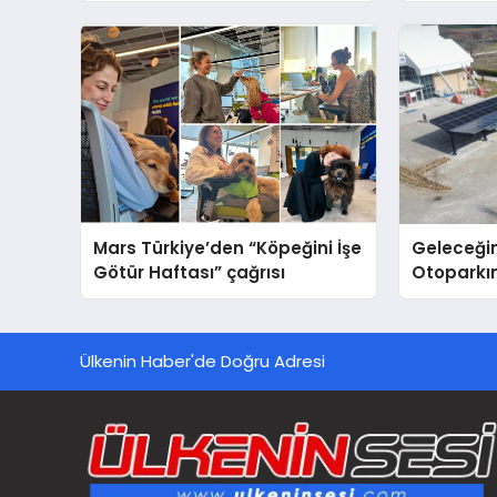
global marka vizyonunu
Cihazları
sergiledi
Destek D
Mars Türkiye’den “Köpeğini İşe
Geleceğin
Götür Haftası” çağrısı
Otoparkın
Carport (
Nedir?
Ülkenin Haber'de Doğru Adresi