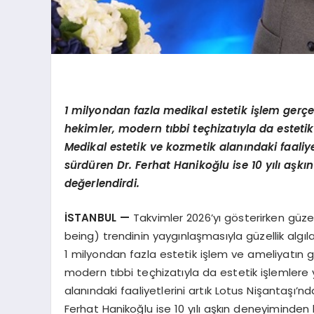
1
milyondan
fazla medikal estetik işlem gerçe
hekimler,
modern t
ıbbi teçhizatıyla da esteti
Medikal estetik ve kozmetik alanındaki faaliye
sürdüren Dr. Ferhat Hanikoğlu ise 10 yılı aşk
değerlendirdi.
İSTANBUL
—
Takvimler 2026’yı gösterirken güzel
being) trendinin yaygınlaşmasıyla güzellik algıla
1 milyondan fazla estetik işlem ve ameliyatın ger
modern tıbbi teçhizatıyla da estetik işlemlere
alanındaki faaliyetlerini artık Lotus Nişantaşı’n
Ferhat Hanikoğlu ise 10 yılı aşkın deneyiminden 