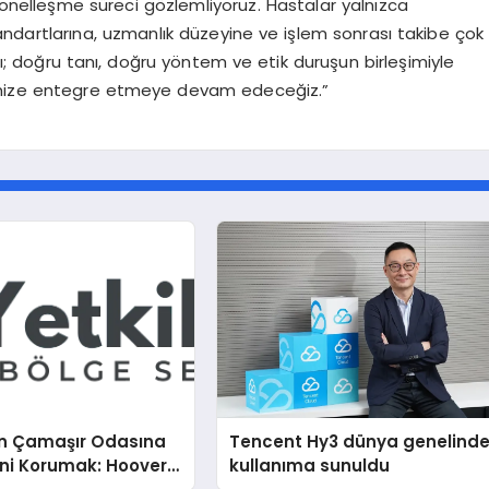
syonelleşme süreci gözlemliyoruz. Hastalar yalnızca
standartlarına, uzmanlık düzeyine ve işlem sonrası takibe çok
; doğru tanı, doğru yöntem ve etik duruşun birleşimiyle
erimize entegre etmeye devam edeceğiz.”
n Çamaşır Odasına
Tencent Hy3 dünya genelind
ini Korumak: Hoover
kullanıma sunuldu