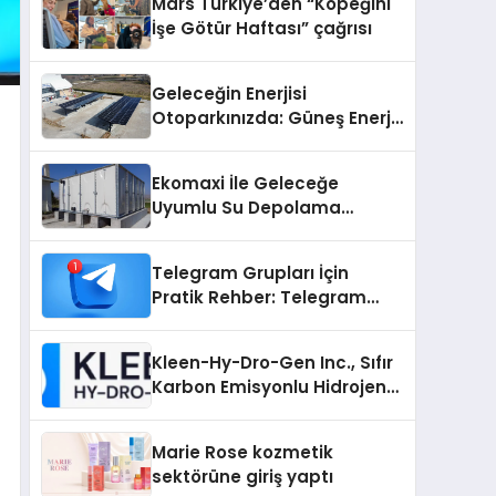
Mars Türkiye’den “Köpeğini
İşe Götür Haftası” çağrısı
Geleceğin Enerjisi
Otoparkınızda: Güneş Enerjili
Carport (Solar Otopark)
Nedir?
Ekomaxi İle Geleceğe
Uyumlu Su Depolama
Sistemleri
Telegram Grupları İçin
Pratik Rehber: Telegram
Grup Dizinleri Kullanıcılara
Ne Sağlar?
Kleen-Hy-Dro-Gen Inc., Sıfır
Karbon Emisyonlu Hidrojen
Isıtma Teknolojisinde ISO ve
TSSA Düzenleyici Onaylarını
Marie Rose kozmetik
Aldı
sektörüne giriş yaptı