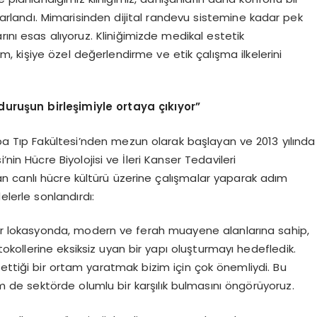
arlandı. Mimarisinden dijital randevu sistemine kadar pek
ını esas alıyoruz. Kliniğimizde medikal estetik
m, kişiye özel değerlendirme ve etik çalışma ilkelerini
uruşun birleşimiyle ortaya çıkıyor”
apa Tıp Fakültesi’nden mezun olarak başlayan ve 2013 yılında
nin Hücre Biyolojisi ve İleri Kanser Tedavileri
n canlı hücre kültürü üzerine çalışmalar yaparak adım
elerle sonlandırdı:
bir lokasyonda, modern ve ferah muayene alanlarına sahip,
otokollerine eksiksiz uyan bir yapı oluşturmayı hedefledik.
ettiği bir ortam yaratmak bizim için çok önemliydi. Bu
de sektörde olumlu bir karşılık bulmasını öngörüyoruz.