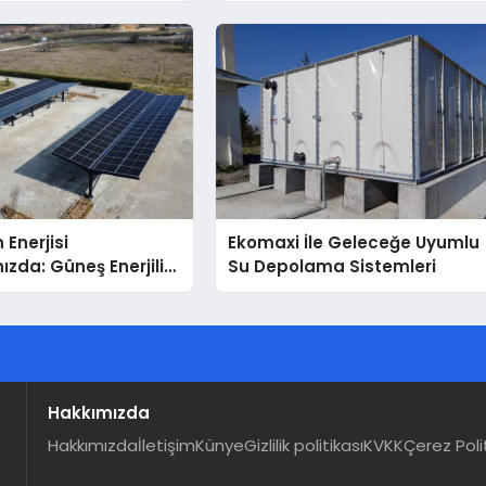
nda Dürüst Teknik
eneyimi
 Enerjisi
Ekomaxi İle Geleceğe Uyumlu
ızda: Güneş Enerjili
Su Depolama Sistemleri
Solar Otopark)
Hakkımızda
Hakkımızda
İletişim
Künye
Gizlilik politikası
KVKK
Çerez Poli