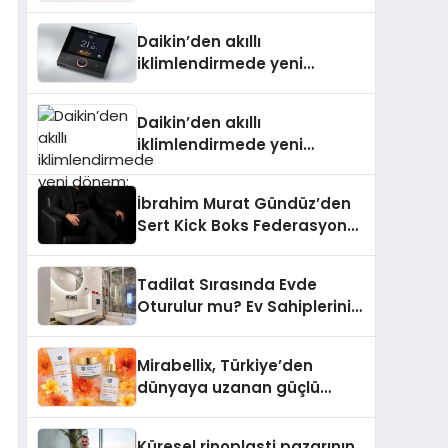
Daikin’den akıllı
iklimlendirmede yeni
dönem: Madoka Plus
Türkiye’de
Daikin’den akıllı
iklimlendirmede yeni
dönem: Madoka Plus
Türkiye’de
İbrahim Murat Gündüz’den
Sert Kick Boks Federasyonu
Eleştirisi
Tadilat Sırasında Evde
Oturulur mu? Ev Sahiplerinin
Bilmesi Gerekenler
Mirabellix, Türkiye’den
dünyaya uzanan güçlü
büyümesini sürdürüyor
Küresel rinoplasti pazarının