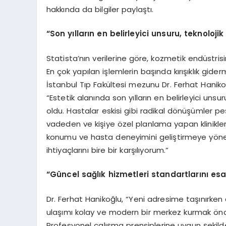
hakkında da bilgiler paylaştı.
“Son yılların en belirleyici unsuru, teknoloji
Statista’nın verilerine göre, kozmetik endüstrisi
En çok yapılan işlemlerin başında kırışıklık gide
İstanbul Tıp Fakültesi mezunu Dr. Ferhat Hanik
“Estetik alanında son yılların en belirleyici unsu
oldu. Hastalar eskisi gibi radikal dönüşümler pe
vadeden ve kişiye özel planlama yapan klinikler
konumu ve hasta deneyimini geliştirmeye yöneli
ihtiyaçlarını bire bir karşılıyorum.”
“Gü
ncel sağlık hizmetleri standartlarını
esa
Dr. Ferhat Hanikoğlu, “Yeni adresime taşınırken d
ulaşımı kolay ve modern bir merkez kurmak önce
Profesyonel çalışma prensiplerine uygun şekilde 