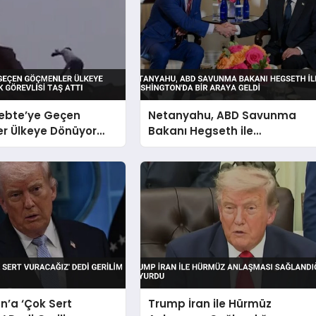
Sebte’ye Geçen
Netanyahu, ABD Savunma
r Ülkeye Dönüyor
Bakanı Hegseth ile
Görevlisi Taş Attı
Washington’da Bir Araya
Geldi
n’a ‘Çok Sert
Trump İran ile Hürmüz