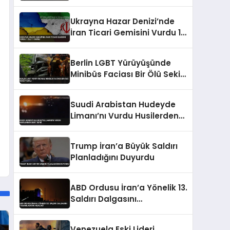
Kumamoto’da Can
Kayıplarına Yol Açtı
Ukrayna Hazar Denizi’nde
İran Ticari Gemisini Vurdu 1
Ölü 1 Yaralı
Berlin LGBT Yürüyüşünde
Minibüs Faciası Bir Ölü Sekiz
Yaralı
Suudi Arabistan Hudeyde
Limanı’nı Vurdu Husilerden
Sert Tepki
Trump İran’a Büyük Saldırı
Planladığını Duyurdu
ABD Ordusu İran’a Yönelik 13.
Saldırı Dalgasını
Tamamladığını Açıkladı
Venezuela Eski Lideri