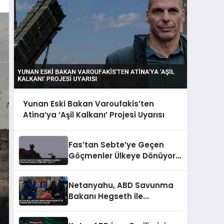
Yunan Eski Bakan Varoufakis’ten
Atina’ya ‘Aşil Kalkanı’ Projesi Uyarısı
Fas’tan Sebte’ye Geçen
Göçmenler Ülkeye Dönüyor
Güvenlik Görevlisi Taş Attı
Netanyahu, ABD Savunma
Bakanı Hegseth ile
Washington’da Bir Araya
Geldi