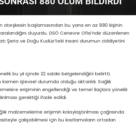
en ateşkesin başlamasından bu yana en az 880 kişinin
n yaralandığını duyurdu. DSÖ Cenevre Ofisi’nde düzenlenen
Batı Şeria ve Doğu Kudüs’teki insani durumun ciddiyetini
elik bu yıl içinde 22 saldırı belgelendiğini belirtti.
kısmen işlevsel durumda olduğu aktarıldı. Sağlık
emelere erişiminin engellendiği ve temel ilaçlara yönelik
dırılması gerektiği ifade edildi.
ğlık malzemelerine erişimin kolaylaştırılması çağrısında
siteyle çalışabilmesi için bu kısıtlamaların ortadan