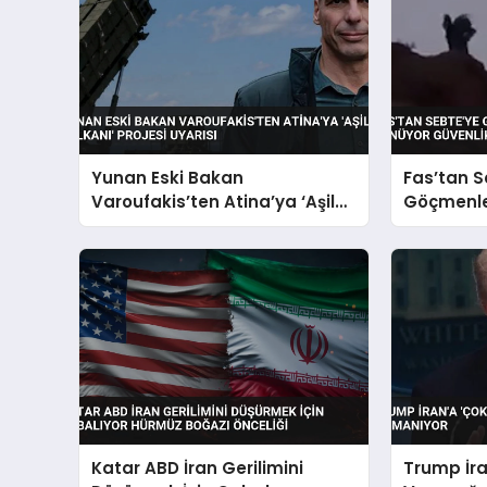
Yunan Eski Bakan
Fas’tan 
Varoufakis’ten Atina’ya ‘Aşil
Göçmenle
Kalkanı’ Projesi Uyarısı
Güvenlik 
Katar ABD İran Gerilimini
Trump İra