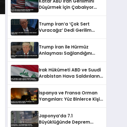
Katar ABD İran Gerilimini
Düşürmek İçin Çabalıyor
Hürmüz Boğazı Önceliği
Trump İran’a ‘Çok Sert
Vuracağız’ Dedi Gerilim
Tırmanıyor
Trump İran ile Hürmüz
Anlaşması Sağlandığını
Duyurdu
Irak Hükümeti ABD ve Suudi
Arabistan Hava Saldırılarını
Kınadı Egemenlik İhlali
Vurgusu
İspanya ve Fransa Orman
Yangınları: Yüz Binlerce Kişi
Tahliye Edildi
Japonya’da 7.1
Büyüklüğünde Deprem