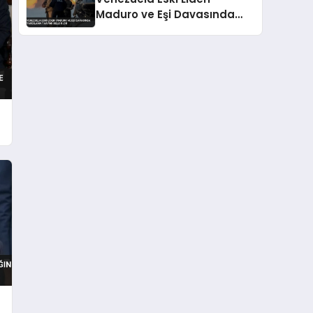
Maduro ve Eşi Davasında
Yargılama Takvimi Belli
Oldu