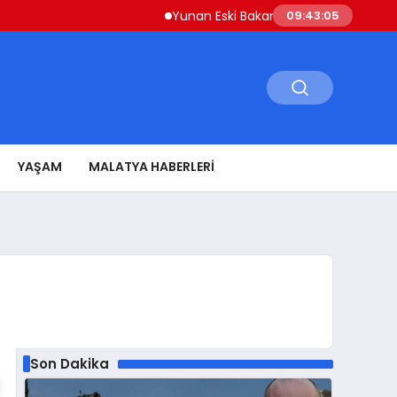
Yunan Eski Bakan Varoufakis’ten Atina’ya ‘Aşi
09:43:06
YAŞAM
MALATYA HABERLERI
Son Dakika