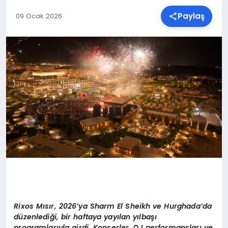
Paylaş
09 Ocak 2026
SPOR
TEKNOLOJI
YAŞAM
MALATYA HABERLERI
Rixos M
ısır, 2026
’
ya Sharm El Sheikh ve Hurghada
’
da
d
üzenlediği, bir haftaya yayılan yı
lba
şı
programlarıyla girdi. Konserler, DJ performansları
ve