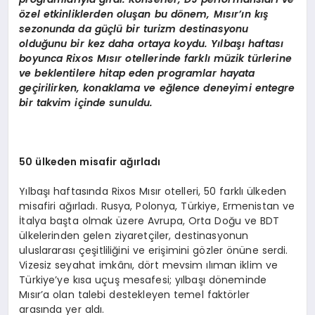
ö
zel etkinliklerden oluşan bu d
ö
nem, Mısır’ın kış
sezonunda da güçlü bir turizm destinasyonu
olduğunu bir kez daha ortaya koydu. Yı
lba
şı haftası
boyunca Rixos Mısır otellerinde farklı müzik türlerine
ve beklentilere hitap eden programlar hayata
geçirilirken, konaklama ve eğlence deneyimi entegre
bir takvim içinde sunuldu.
50 ülkeden misafir ağırladı
Yılbaşı haftasında Rixos Mısır otelleri, 50 farklı ülkeden
misafiri ağırladı. Rusya, Polonya, Türkiye, Ermenistan ve
İtalya başta olmak üzere Avrupa, Orta Doğu ve BDT
ülkelerinden gelen ziyaretçiler, destinasyonun
uluslararası çeşitliliğini ve erişimini gözler önüne serdi.
Vizesiz seyahat imkânı, dört mevsim ılıman iklim ve
Türkiye’ye kısa uçuş mesafesi; yılbaşı döneminde
Mısır’a olan talebi destekleyen temel faktörler
arasında yer aldı.