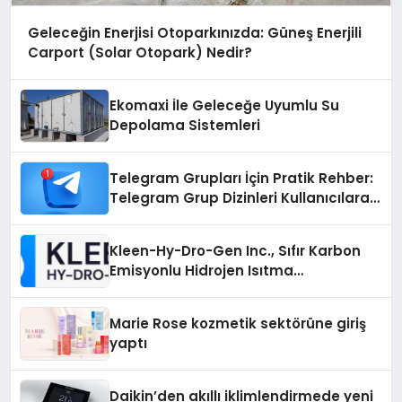
Geleceğin Enerjisi Otoparkınızda: Güneş Enerjili
Carport (Solar Otopark) Nedir?
Ekomaxi İle Geleceğe Uyumlu Su
Depolama Sistemleri
Telegram Grupları İçin Pratik Rehber:
Telegram Grup Dizinleri Kullanıcılara
Ne Sağlar?
Kleen-Hy-Dro-Gen Inc., Sıfır Karbon
Emisyonlu Hidrojen Isıtma
Teknolojisinde ISO ve TSSA
Düzenleyici Onaylarını Aldı
Marie Rose kozmetik sektörüne giriş
yaptı
Daikin’den akıllı iklimlendirmede yeni