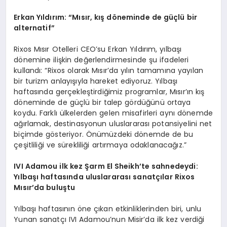
Erkan Yıldırım:
“
Mısır, kış d
ö
neminde de güçlü bir
a
lternatif
”
Rixos Mısır Otelleri CEO’su Erkan Yıldırım, yılbaşı
dönemine ilişkin değerlendirmesinde şu ifadeleri
kullandı: “Rixos olarak Mısır’da yılın tamamına yayılan
bir turizm anlayışıyla hareket ediyoruz. Yılbaşı
haftasında gerçekleştirdiğimiz programlar, Mısır’ın kış
döneminde de güçlü bir talep gördüğünü ortaya
koydu. Farklı ülkelerden gelen misafirleri aynı dönemde
ağırlamak, destinasyonun uluslararası potansiyelini net
biçimde gösteriyor. Önümüzdeki dönemde de bu
çeşitliliği ve sürekliliği artırmaya odaklanacağız.”
IVI Adamou
ilk kez Ş
arm El Sheikh
’
te sahnedeydi:
Yı
lba
şı haftasında uluslararası sanatçı
lar Rixos
M
ısır
’
da
buluştu
Yılbaşı haftasının öne çıkan etkinliklerinden biri, unlu
Yunan sanatçı IVI Adamou’nun Misir’da ilk kez verdiği