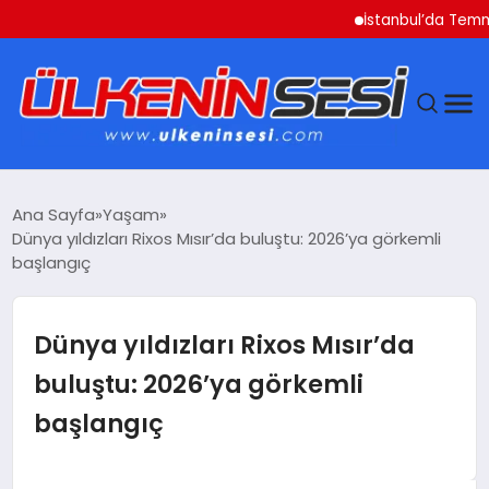
İstanbul’da Temmuz Ayı 
DÜNYA
Ana Sayfa
Yaşam
Dünya yıldızları Rixos Mısır’da buluştu: 2026’ya görkemli
EKONOMI
başlangıç
GÜNDEM
Dünya yıldızları Rixos Mısır’da
MAGAZIN
buluştu: 2026’ya görkemli
başlangıç
SAĞLIK
SIYASET