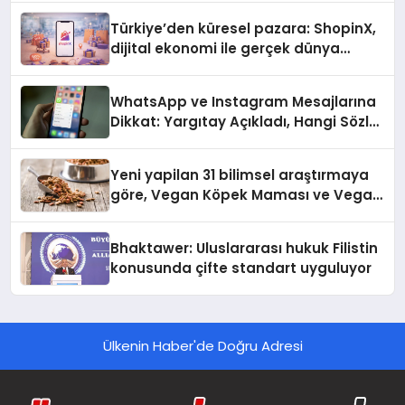
Türkiye’den küresel pazara: ShopinX,
dijital ekonomi ile gerçek dünya
alışverişini bir araya getirmeyi
hedefliyor
WhatsApp ve Instagram Mesajlarına
Dikkat: Yargıtay Açıkladı, Hangi Sözler
‘Cinsel Taciz’ Sayılıyor?
Yeni yapilan 31 bilimsel araştırmaya
göre, Vegan Köpek Maması ve Vegan
Kedi Mamasının İyi Sindirildiğini
Ortaya Koydu
Bhaktawer: Uluslararası hukuk Filistin
konusunda çifte standart uyguluyor
Ülkenin Haber'de Doğru Adresi