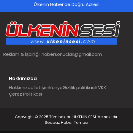
Ülkenin Haber'de Doğru Adresi
Reklam & İşbirliği:
habersonuclari@gmail.com
Hakkımızda
Hakkımızda
İletişim
Künye
Gizlilik politikası
KVKK
Çerez Politikası
Copyright © 2025 Tüm hakları ÜLKENİN SESİ 'de saklıdır.
Seobaz Haber Teması