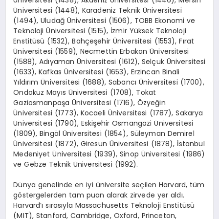
Üniversitesi (1438), Akdeniz Üniversitesi (1446), Mersin
Üniversitesi (1448), Karadeniz Teknik Üniversitesi
(1494), Uludağ Üniversitesi (1506), TOBB Ekonomi ve
Teknoloji Üniversitesi (1515), İzmir Yüksek Teknoloji
Enstitüsü (1532), Bahçeşehir Üniversitesi (1553), Fırat
Üniversitesi (1559), Necmettin Erbakan Üniversitesi
(1588), Adıyaman Üniversitesi (1612), Selçuk Üniversitesi
(1633), Kafkas Üniversitesi (1653), Erzincan Binali
Yıldırım Üniversitesi (1688), Sabancı Üniversitesi (1700),
Ondokuz Mayıs Üniversitesi (1708), Tokat
Gaziosmanpaşa Üniversitesi (1716), Özyeğin
Üniversitesi (1773), Kocaeli Üniversitesi (1787), Sakarya
Üniversitesi (1790), Eskişehir Osmangazi Üniversitesi
(1809), Bingöl Üniversitesi (1854), Süleyman Demirel
Üniversitesi (1872), Giresun Üniversitesi (1878), İstanbul
Medeniyet Üniversitesi (1939), Sinop Üniversitesi (1986)
ve Gebze Teknik Üniversitesi (1992).
Dünya genelinde en iyi üniversite seçilen Harvard, tüm
göstergelerden tam puan alarak zirvede yer aldı.
Harvard’ı sırasıyla Massachusetts Teknoloji Enstitüsü
(MIT), Stanford, Cambridge, Oxford, Princeton,