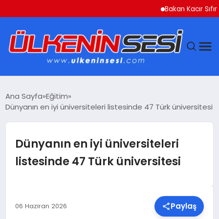
Bakan Kacır Sıfır Atık 
DÜNYA
Ana Sayfa
Eğitim
Dünyanın en iyi üniversiteleri listesinde 47 Türk üniversitesi
EKONOMI
GÜNDEM
Dünyanın en iyi üniversiteleri
listesinde 47 Türk üniversitesi
MAGAZIN
SAĞLIK
Paylaş
06 Haziran 2026
SIYASET