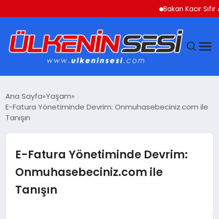
Bakan Kacır Sıfır Atık P
DÜNYA
Ana Sayfa
Yaşam
E-Fatura Yönetiminde Devrim: Onmuhasebeciniz.com ile
EKONOMI
Tanışın
GÜNDEM
E-Fatura Yönetiminde Devrim:
MAGAZIN
Onmuhasebeciniz.com ile
Tanışın
SAĞLIK
SIYASET