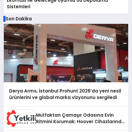
Ekomaxi İle Geleceğe Uyumlu Su Depolama
Sistemleri
Son Dakika
Derya Arms, İstanbul Prohunt 2026’da yeni nesil
ürünlerini ve global marka vizyonunu sergiledi
Mutfaktan Çamaşır Odasına Evin
Ritmini Korumak: Hoover Cihazlarında
Dürüst Teknik Destek Deneyimi