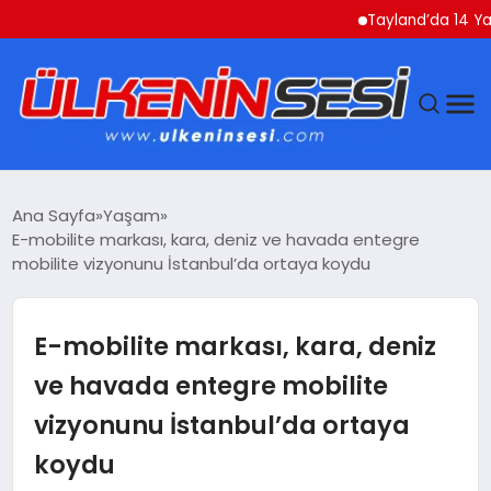
Tayland’da 14 Yaşındaki
DÜNYA
Ana Sayfa
Yaşam
E-mobilite markası, kara, deniz ve havada entegre
EKONOMI
mobilite vizyonunu İstanbul’da ortaya koydu
GÜNDEM
E-mobilite markası, kara, deniz
MAGAZIN
ve havada entegre mobilite
vizyonunu İstanbul’da ortaya
SAĞLIK
koydu
SIYASET