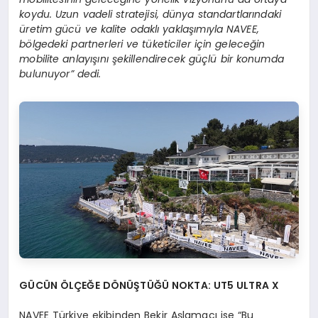
koydu. Uzun vadeli stratejisi, dünya standartlarındaki
üretim gücü ve kalite odaklı yaklaşımıyla NAVEE,
b
ö
lgedeki partnerleri ve tüketiciler için geleceğin
mobilite anlayışını şekillendirecek güçlü bir konumda
bulunuyor” dedi.
G
Ü
C
ÜN
ÖLÇEĞE DÖNÜŞTÜĞÜ NOKTA: UT5 ULTRA X
NAVEE Türkiye ekibinden Bekir Aşlamacı ise “Bu