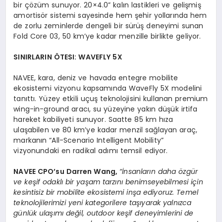
bir çözüm sunuyor. 20×4.0” kalın lastikleri ve gelişmiş
amortisör sistemi sayesinde hem şehir yollarında hem
de zorlu zeminlerde dengeli bir sürüş deneyimi sunan
Fold Core 03, 50 km’ye kadar menzille birlikte geliyor.
SINIRLARIN ÖTESI: WAVEFLY 5X
NAVEE, kara, deniz ve havada entegre mobilite
ekosistemi vizyonu kapsamında WaveFly 5X modelini
tanıttı. Yüzey etkili uçuş teknolojisini kullanan premium
wing-in-ground aracı, su yüzeyine yakın düşük irtifa
hareket kabiliyeti sunuyor. Saatte 85 km hıza
ulaşabilen ve 80 km’ye kadar menzil sağlayan araç,
markanın “All-Scenario Intelligent Mobility”
vizyonundaki en radikal adımı temsil ediyor.
NAVEE CPO
’
su
Darren Wang
,
“
İnsanların daha
ö
zgür
ve keşif odaklı bir yaşam tarzını benimseyebilmesi için
kesintisiz bir mobilite ekosistemi inşa ediyoruz. Temel
teknolojilerimizi yeni kategorilere taşıyarak yalnızca
günlük ulaşımı değil, outdoor keşif deneyimlerini de