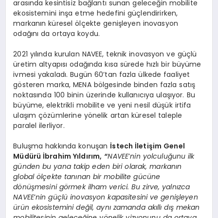
arasında kesintisiz bağlantı sunan geleceğin mobilite
ekosistemini inşa etme hedefini güçlendirirken,
markanın küresel ölçekte genişleyen inovasyon
odağını da ortaya koydu.
2021 yılında kurulan NAVEE, teknik inovasyon ve güçlü
üretim altyapısı odağında kısa sürede hızlı bir büyüme
ivmesi yakaladı. Bugün 60’tan fazla ülkede faaliyet
gösteren marka, MENA bölgesinde binden fazla satış
noktasında 100 binin üzerinde kullanıcıya ulaşıyor. Bu
büyüme, elektrikli mobilite ve yeni nesil düşük irtifa
ulaşım çözümlerine yönelik artan küresel taleple
paralel ilerliyor.
Buluşma hakkında konuşan
İstech İletişim Genel
Müdürü İbrahim Yıldırım,
“
NAVEE
’
nin yolculuğunu ilk
günden bu yana takip eden biri olarak, markanın
global
ö
lçekte tanınan bir mobilite gücü
ne
d
ö
nüşmesini g
ö
rmek ilham verici. Bu zirve, yalnı
zca
NAVEE
’
nin güçlü inovasyon kapasitesini ve genişleyen
ürün ekosistemini değil, aynı zamanda akıllı dış mekan
mobilitesinin geleceğine y
ö
nelik vizyonunu da ortaya