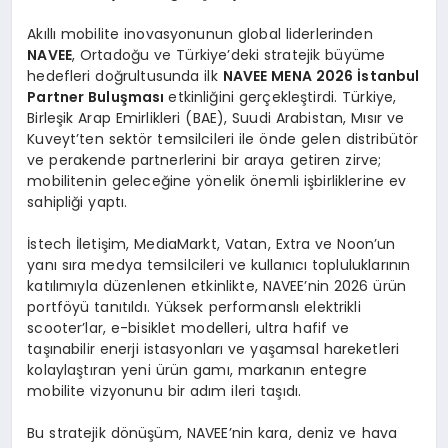
Akıllı mobilite inovasyonunun global liderlerinden
NAVEE
, Ortadoğu ve Türkiye’deki stratejik büyüme
hedefleri doğrultusunda ilk
NAVEE MENA 2026 İstanbul
Partner Buluş
mas
ı
etkinliğini gerçekleştirdi. Türkiye,
Birleşik Arap Emirlikleri (BAE), Suudi Arabistan, Mısır ve
Kuveyt’ten sektör temsilcileri ile önde gelen distribütör
ve perakende partnerlerini bir araya getiren zirve;
mobilitenin geleceğine yönelik önemli işbirliklerine ev
sahipliği yaptı.
İstech İletişim, MediaMarkt, Vatan, Extra ve Noon’un
yanı sıra medya temsilcileri ve kullanıcı topluluklarının
katılımıyla düzenlenen etkinlikte, NAVEE’nin 2026 ürün
portföyü tanıtıldı. Yüksek performanslı elektrikli
scooter’lar, e-bisiklet modelleri, ultra hafif ve
taşınabilir enerji istasyonları ve yaşamsal hareketleri
kolaylaştıran yeni ürün gamı, markanın entegre
mobilite vizyonunu bir adım ileri taşıdı.
Bu stratejik dönüşüm, NAVEE’nin kara, deniz ve hava