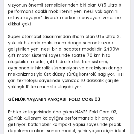
vizyonun önemli temsilcilerinden biri olan UT5 Ultra X,
performans odaklı mobilitenin yeni nesil yaklaşımını
ortaya koyuyor” diyerek markanın büyüyen ivmesine
dikkat çekti.
Süper otomobil tasarımından ilham alan UT5 Ultra X,
yüksek hızlarda maksimum denge sunmak üzere
geliştirilen yeni nesil bir e-scooter modelidir. 2400W
çift motor sistemi sayesinde saatte 70 km hıza
ulaşabilen model; çift hidrolik disk fren sistemi,
ayarlanabilir hidrolik süspansiyon ve direksiyon denge
mekanizmasıyla üst düzey sürüş kontrolü sağlıyor. Hızlı
şarj teknolojisi sayesinde yalnızca 10 dakikalık şarj ile
yaklaşık 10 km menzile ulaşabiliyor.
G
Ü
NL
Ü
K YAŞAMIN PARÇ
ASI: FOLD CORE 03
E-bike kategorisinde öne çıkan NAVEE Fold Core 03,
günlük kullanım kolaylığını performansla bir araya
getiriyor. Katlanabilir kompakt yapısı sayesinde pratik
depolama imkanı sunan model, şehir yaşamı için ideal