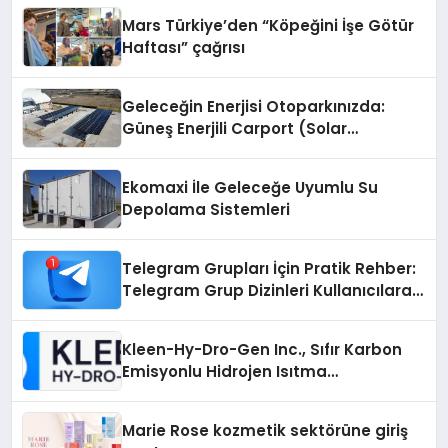
Mars Türkiye’den “Köpeğini İşe Götür
Haftası” çağrısı
Geleceğin Enerjisi Otoparkınızda:
Güneş Enerjili Carport (Solar
Otopark) Nedir?
Ekomaxi İle Geleceğe Uyumlu Su
Depolama Sistemleri
Telegram Grupları İçin Pratik Rehber:
Telegram Grup Dizinleri Kullanıcılara
Ne Sağlar?
Kleen-Hy-Dro-Gen Inc., Sıfır Karbon
Emisyonlu Hidrojen Isıtma
Teknolojisinde ISO ve TSSA
Düzenleyici Onaylarını Aldı
Marie Rose kozmetik sektörüne giriş