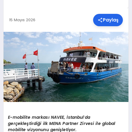
SPOR
Paylaş
15 Mayıs 2026
TEKNOLOJI
YAŞAM
MALATYA HABERLERI
E-mobilite markası
NAVEE,
İstanbul
’
da
gerçekleştirdiği ilk MENA Partner Zirvesi ile global
m
obilite
vizyonunu genişletiyor.