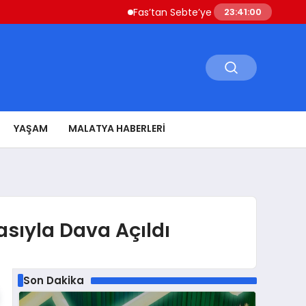
Fas’tan Sebte’ye Geçen Göçmenler Ülkeye 
23:41:01
YAŞAM
MALATYA HABERLERI
iasıyla Dava Açıldı
Son Dakika