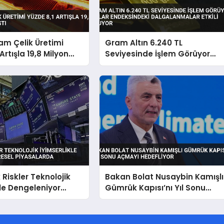
am Çelik Üretimi
Gram Altın 6.240 TL
Artışla 19,8 Milyon
Seviyesinde İşlem Görüyor
tı
Dolar Endeksindeki
Dalgalanmalar Etkili Oluyor
 Riskler Teknolojik
Bakan Bolat Nusaybin Kamışlı
kle Dengeleniyor
Gümrük Kapısı’nı Yıl Sonu
iyasalarda
Açmayı Hedefliyor