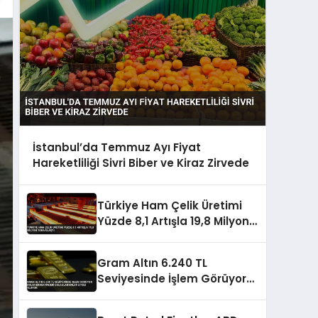
İstanbul’da Temmuz Ayı Fiyat
Hareketliliği Sivri Biber ve Kiraz Zirvede
Türkiye Ham Çelik Üretimi
Yüzde 8,1 Artışla 19,8 Milyon
Tona Ulaştı
Gram Altın 6.240 TL
Seviyesinde İşlem Görüyor
Dolar Endeksindeki
Dalgalanmalar Etkili Oluyor