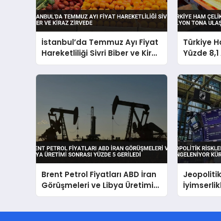
İstanbul’da Temmuz Ayı Fiyat
Türkiye H
Hareketliliği Sivri Biber ve Kiraz
Yüzde 8,1 
Zirvede
Tona Ulaş
Brent Petrol Fiyatları ABD İran
Jeopolitik
Görüşmeleri ve Libya Üretimi
İyimserli
Sonrası Yüzde 5 Geriledi
Küresel P