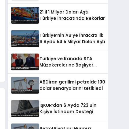
Artırımları ve Borçlanma
Araçları İhraçlarına İzin Verdi
21 İl 1 Milyar Doları Aştı
Türkiye İhracatında Rekorlar
Türkiye’nin AB’ye İhracatı İlk
6 Ayda 54.5 Milyar Doları Aştı
Türkiye ve Kanada STA
Müzakerelerine Başlıyor
Ticaret Hacmini Artırma
Hedefi
ABDİran gerilimi petrolde 100
dolar senaryolarını tetikledi
İŞKUR’dan 6 Ayda 723 Bin
Kişiye İstihdam Desteği
Petrol Fiyatları Hürmüz