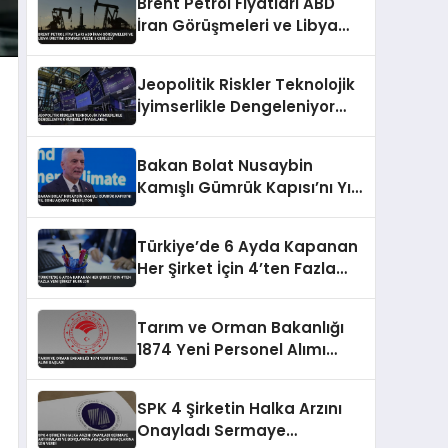
Brent Petrol Fiyatları ABD
İran Görüşmeleri ve Libya
Üretimi Sonrası Yüzde 5
Geriledi
Jeopolitik Riskler Teknolojik
İyimserlikle Dengeleniyor
Küresel Piyasalarda
Bakan Bolat Nusaybin
Kamışlı Gümrük Kapısı’nı Yıl
Sonu Açmayı Hedefliyor
Türkiye’de 6 Ayda Kapanan
Her Şirket İçin 4’ten Fazla
Yeni Şirket Kuruldu
Tarım ve Orman Bakanlığı
1874 Yeni Personel Alımı
Başladı
SPK 4 Şirketin Halka Arzını
Onayladı Sermaye