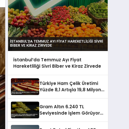
İstanbul’da Temmuz Ayı Fiyat
Hareketliliği Sivri Biber ve Kiraz Zirvede
Türkiye Ham Çelik Üretimi
Yüzde 8,1 Artışla 19,8 Milyon
Tona Ulaştı
Gram Altın 6.240 TL
Seviyesinde İşlem Görüyor
Dolar Endeksindeki
Dalgalanmalar Etkili Oluyor