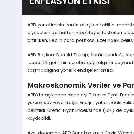
ABD yönetiminin İran’ın ateşkes teklifini redde
piyasalarında haftanın belirleyici faktörleri oldu
artırırken, Fed’in para politikası üzerindeki belirs
ABD Başkanı Donald Trump, İran’ın sunduğu karş
jeopolitik gerilimin sürebileceği algısını güçlen
taşımacılığına yönelik endişeleri artırdı.
Makroekonomik Veriler ve Para 
ABD’de açıklanan nisan ayı Tüketici Fiyat Endeks
yüksek seviyeye ulaştı. Enerji fiyatlarındaki yük
belirtildi. Üretici Fiyat Endeksi’nde (ÜFE) de ayl
kaydedildi.
Aynı dönemde ABD Senatosu’nun Kevin Warsh’ı Fe