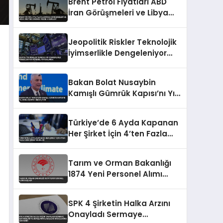
Brent Petrol Fiyatları ABD
İran Görüşmeleri ve Libya
Üretimi Sonrası Yüzde 5
Geriledi
Jeopolitik Riskler Teknolojik
İyimserlikle Dengeleniyor
Küresel Piyasalarda
Bakan Bolat Nusaybin
Kamışlı Gümrük Kapısı’nı Yıl
Sonu Açmayı Hedefliyor
Türkiye’de 6 Ayda Kapanan
Her Şirket İçin 4’ten Fazla
Yeni Şirket Kuruldu
Tarım ve Orman Bakanlığı
1874 Yeni Personel Alımı
Başladı
SPK 4 Şirketin Halka Arzını
Onayladı Sermaye