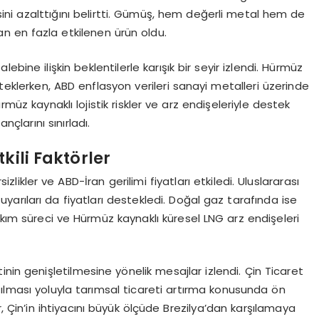
besini azalttığını belirtti. Gümüş, hem değerli metal hem de
n en fazla etkilenen ürün oldu.
alebine ilişkin beklentilerle karışık bir seyir izlendi. Hürmüz
desteklerken, ABD enflasyon verileri sanayi metalleri üzerinde
rmüz kaynaklı lojistik riskler ve arz endişeleriyle destek
çlarını sınırladı.
kili Faktörler
izlikler ve ABD-İran gerilimi fiyatları etkiledi. Uluslararası
in uyarıları da fiyatları destekledi. Doğal gaz tarafında ise
akım süreci ve Hürmüz kaynaklı küresel LNG arz endişeleri
nin genişletilmesine yönelik mesajlar izlendi. Çin Ticaret
altılması yoluyla tarımsal ticareti artırma konusunda ön
 Çin’in ihtiyacını büyük ölçüde Brezilya’dan karşılamaya