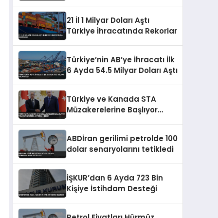
Artırımları ve Borçlanma
Araçları İhraçlarına İzin Verdi
21 İl 1 Milyar Doları Aştı
Türkiye İhracatında Rekorlar
Türkiye’nin AB’ye İhracatı İlk
6 Ayda 54.5 Milyar Doları Aştı
Türkiye ve Kanada STA
Müzakerelerine Başlıyor
Ticaret Hacmini Artırma
Hedefi
ABDİran gerilimi petrolde 100
dolar senaryolarını tetikledi
İŞKUR’dan 6 Ayda 723 Bin
Kişiye İstihdam Desteği
Petrol Fiyatları Hürmüz