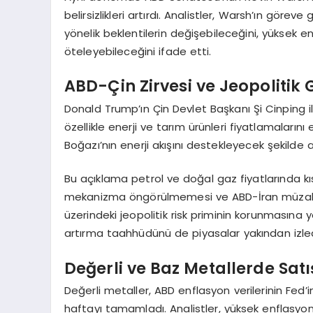
belirsizlikleri artırdı. Analistler, Warsh’ın göreve
yönelik beklentilerin değişebileceğini, yüksek enf
öteleyebileceğini ifade etti.
ABD-Çin Zirvesi ve Jeopolitik 
Donald Trump’ın Çin Devlet Başkanı Şi Cinping il
özellikle enerji ve tarım ürünleri fiyatlamalarını 
Boğazı’nın enerji akışını destekleyecek şekilde a
Bu açıklama petrol ve doğal gaz fiyatlarında kı
mekanizma öngörülmemesi ve ABD-İran müzakere
üzerindeki jeopolitik risk priminin korunmasına yo
artırma taahhüdünü de piyasalar yakından izled
Değerli ve Baz Metallerde Satı
Değerli metaller, ABD enflasyon verilerinin Fed’in
haftayı tamamladı. Analistler, yüksek enflasyonu