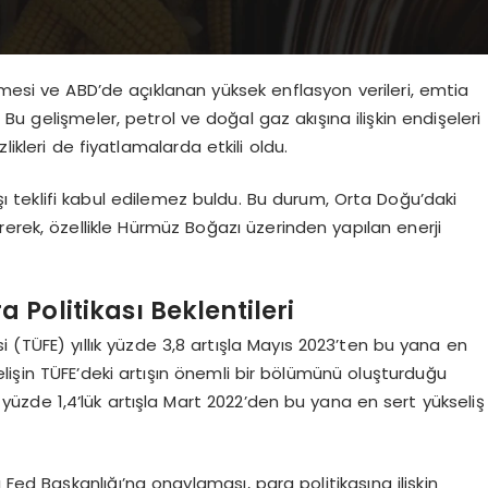
tmesi ve ABD’de açıklanan yüksek enflasyon verileri, emtia
. Bu gelişmeler, petrol ve doğal gaz akışına ilişkin endişeleri
izlikleri de fiyatlamalarda etkili oldu.
ı teklifi kabul edilemez buldu. Bu durum, Orta Doğu’daki
direrek, özellikle Hürmüz Boğazı üzerinden yapılan enerji
Politikası Beklentileri
i (TÜFE) yıllık yüzde 3,8 artışla Mayıs 2023’ten bu yana en
selişin TÜFE’deki artışın önemli bir bölümünü oluşturduğu
ık yüzde 1,4’lük artışla Mart 2022’den bu yana en sert yükseliş
d Başkanlığı’na onaylaması, para politikasına ilişkin