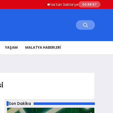
Fas’tan Sebte’ye Geçen Göçmenler Ülkeye Dö
03:38:58
YAŞAM
MALATYA HABERLERI
i
Son Dakika