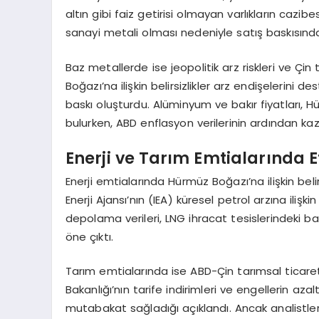
altın gibi faiz getirisi olmayan varlıkların cazi
sanayi metali olması nedeniyle satış baskısında
Baz metallerde ise jeopolitik arz riskleri ve Çin t
Boğazı’na ilişkin belirsizlikler arz endişelerini 
baskı oluşturdu. Alüminyum ve bakır fiyatları, Hü
bulurken, ABD enflasyon verilerinin ardından kazan
Enerji ve Tarım Emtialarında Et
Enerji emtialarında Hürmüz Boğazı’na ilişkin belirs
Enerji Ajansı’nın (IEA) küresel petrol arzına ilişk
depolama verileri, LNG ihracat tesislerindeki b
öne çıktı.
Tarım emtialarında ise ABD-Çin tarımsal ticareti
Bakanlığı’nın tarife indirimleri ve engellerin az
mutabakat sağladığı açıklandı. Ancak analistler,