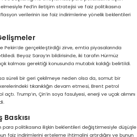
 gelmesiyle Fed’in iletişim stratejisi ve faiz politikasına
lasyon verilerinin ise faiz indirimlerine yönelik beklentileri
Gelişmeler
e Pekin’de gerçekleştirdiği zirve, emtia piyasalarında
etkiledi. Beyaz Saray’ın bildirisinde, iki tarafın Hürmüz
çık kalması gerektiği konusunda mutabık kaldığı belirtildi.
sa süreli bir geri çekilmeye neden olsa da, somut bir
lerindeki tıkanıklığın devam etmesi, Brent petrol
l açtı. Trump’ın, Çin’in soya fasulyesi, enerji ve uçak alımını
i.
ş Baskısı
 para politikasına ilişkin beklentileri değiştirmesiyle düşüşle
n faiz indirimlerini erteleme ihtimalini artırdığını ve bunun