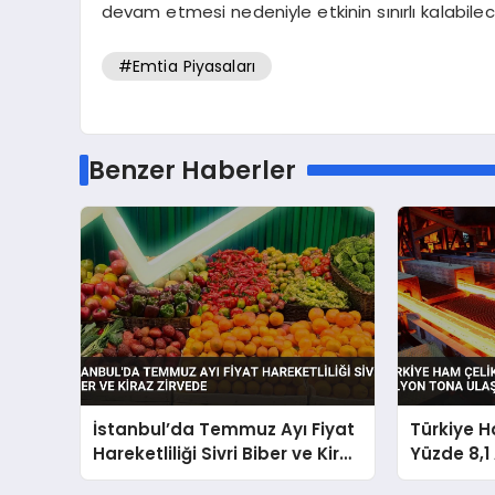
devam etmesi nedeniyle etkinin sınırlı kalabilece
#Emtia Piyasaları
Benzer Haberler
İstanbul’da Temmuz Ayı Fiyat
Türkiye H
Hareketliliği Sivri Biber ve Kiraz
Yüzde 8,1 
Zirvede
Tona Ulaş