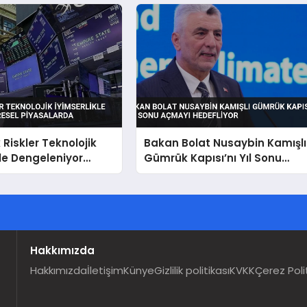
Dalgalanmalar Etkili Oluyor
 Riskler Teknolojik
Bakan Bolat Nusaybin Kamışlı
kle Dengeleniyor
Gümrük Kapısı’nı Yıl Sonu
iyasalarda
Açmayı Hedefliyor
Hakkımızda
Hakkımızda
İletişim
Künye
Gizlilik politikası
KVKK
Çerez Poli