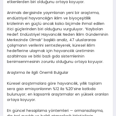
etkenlerden biri olduğunu ortaya koyuyor.
Animals
dergisinde yayımlanan yeni bir araştırma,
endüstriyel hayvancılığın iklim ve biyoçeşitlilik
krizlerinin en güçlü ancak kalıcı biçimde ihmal edilen
itici güçlerinden biri olduğunu vurguluyor.
“
Kaybolan
Hedef: Endüstriyel Hayvancılık Neden İklim Gündeminin
Merkezinde Olmalı” başlıklı analiz, 47 uluslararası
çalışmanın verilerini sentezleyerek, küresel iklim
hedeflerine ulaşmak için hayvancılık üretiminin
azaltılması ve bitki bazlı gıda sistemlerinin
benimsenmesinin zorunlu olduğunu ortaya koyuyor.
Araştırma ile ilgili Önemli Bulgular
Küresel araştırmalara g
ö
re hayvancılık, yıllık toplam
sera gazı emisyonlarının %12 ila %20
’
sine katkıda
bulunuyor; en kapsamlı araştırmalar en yüksek oranları
ortaya koyuyor.
En g
üncel hesaplama y
ö
ntemleri
—
ormans
ızlaşma,
dip trol avcılığı ve belirli atmosferik kirleticilerin