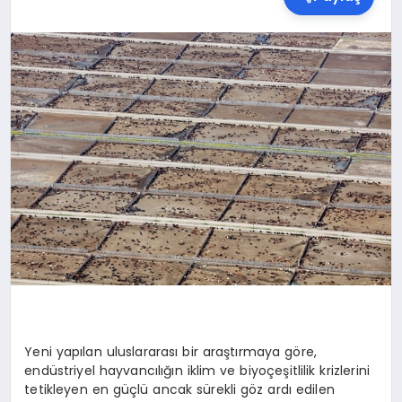
SPOR
TEKNOLOJI
YAŞAM
MALATYA HABERLERI
Yeni yapılan uluslararası bir araştırmaya göre
,
end
üstriyel hayvancılığın iklim ve biyoçeşitlilik krizlerini
tetikleyen en güçlü ancak sürekli g
ö
z ardı edilen