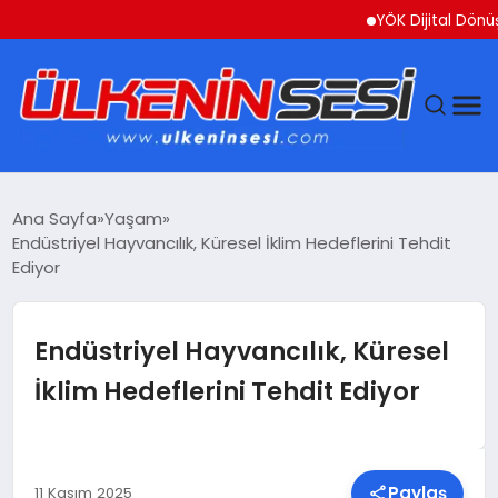
YÖK Dijital Dönüşüm İçi
DÜNYA
Ana Sayfa
Yaşam
Endüstriyel Hayvancılık, Küresel İklim Hedeflerini Tehdit
EKONOMI
Ediyor
GÜNDEM
Endüstriyel Hayvancılık, Küresel
MAGAZIN
İklim Hedeflerini Tehdit Ediyor
SAĞLIK
SIYASET
Paylaş
11 Kasım 2025