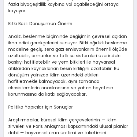
fazla biyoçeşitlilik kaybına yol açabileceğini ortaya
koyuyor.
Bitki Bazlı D
ö
nüşümün Önemi
Analiz, beslenme biçiminde değişimin çevresel açıdan
ikna edici gerekçelerini sunuyor. Bitki ağırlıklı beslenme
modeline geçiş
, sera gaz
ı emisyonlarını önemli
ö
lçüde
azaltabilir, ormanlar ve tatlı su sistemleri üzerindeki
baskıyı hafifletebilir ve yem bitkileri ile hayvansal
atıklardan kaynaklanan besin kirliliğini azaltabilir. Bu
d
ö
nüşüm yalnızca iklim üzerindeki etkileri
hafifletmekle kalmayacak, aynı zamanda
ekosistemlerin onarılmasına ve yaban hayatının
korunmasına da katkı sağlayacaktır.
Politika Yapıcılar İçin Sonuçlar
Araştırmacılar, küresel iklim çerçevelerinin
—
iklim
zirveleri ve Paris Anlaş
mas
ı kapsamındaki ulusal planlar
dahil
—
hayvansal ürün üretimi ve tüketimini