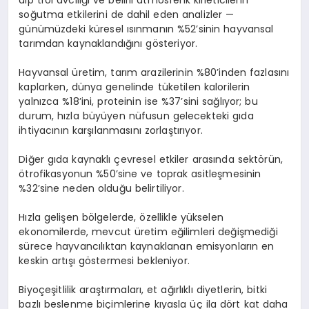
soğutma etkilerini de dahil eden analizler
—
günümüzdeki küresel ısınmanın %52
’
sinin
hayvansal
tarımdan kaynaklandığını g
ö
steriyor.
Hayvansal üretim, tarım arazilerinin %80
’
inden fazlasını
kaplarken, dünya genelinde tüketilen kalorilerin
yalnızca %18
’
ini, proteinin ise %37
’
sini sağlıyor; bu
durum, hızla büyüyen nüfusun gelecekteki gıda
ihtiyacının karşılanmasını zorlaştırıyor.
Diğer gıda kaynaklı çevresel etkiler arasında sekt
ö
rün,
ö
trofikasyonun %50
’
sine ve toprak asitleşmesinin
%32
’
sine neden olduğu belirtiliyor.
Hızla gelişen b
ö
lgelerde,
ö
zellikle yükselen
ekonomilerde, mevcut üretim eğilimleri değiş
medi
ği
sürece hayvancılıktan kaynaklanan emisyonların en
keskin artışı g
ö
stermesi bekleniyor.
Biyoçeşitlilik araştırmaları
, et a
ğırlıklı diyetlerin, bitki
bazlı beslenme biçimlerine kıyasla üç ila d
ö
rt kat daha