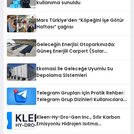
kullanıma sunuldu
Mars Türkiye’den “Köpeğini İşe Götür
Haftası” çağrısı
Geleceğin Enerjisi Otoparkınızda:
Güneş Enerjili Carport (Solar
Otopark) Nedir?
Ekomaxi İle Geleceğe Uyumlu Su
Depolama Sistemleri
Telegram Grupları İçin Pratik Rehber:
Telegram Grup Dizinleri Kullanıcılara
Ne Sağlar?
Kleen-Hy-Dro-Gen Inc., Sıfır Karbon
Emisyonlu Hidrojen Isıtma
Teknolojisinde ISO ve TSSA