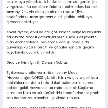
azaltmaya y
ö
nelik açık hedefleri içermesi gerektiğini
vurguluyor. Bu sekt
ö
re müdahale edilmeden, küresel
ısınmayı 2
°
C
’
nin oldukç
a alt
ında (hatta 1,5
°
C
hedefinde) tutma şansının ciddi şekilde tehlikeye
gireceği belirtiliyor.
Analiz ayrıca, etkili ve adil çözümlerin b
ö
lgesel koşulları
da dikkate alması gerektiğini vurguluyor. Gelişmekte
olan ekonomilerde, beslenme d
ö
nüşümleri gıda
güvenliği, kültürel tercih ve ç
ift
çiler için adil geçim
koşullarıyla uyumlu olmalıdır.
Gıda ve İklim İçin Bir D
ö
nüm Noktası
Sşzkonusu araitırmanın lideri
Jenny Mace,
“
Hayvancılığın COP30 gibi kilit iklim ve çevre politikası
etkinliklerinde daha fazla dikkat çekmesinin zamanı
çoktan geldi. Hayvansal tarımda ciddi bir küçülme
olmadan iklim ve sürdürülebilirlik hedeflerine ulaşmak
son derece zor olacaktır.” şeklinde konuştu.
Ortak yazar, veterinerlik profes
ö
rü
Andrew Knight