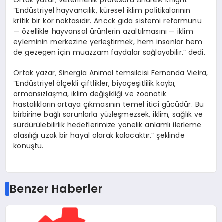
“
Endüstriyel hayvancılık, küresel iklim politikalarının
kritik bir k
ö
r noktasıdır. Ancak gıda sistemi reformunu
— özellikle hayvansal ürünlerin azaltılmasını — iklim
eyleminin merkezine yerleştirmek, hem insanlar hem
de gezegen için muazzam faydalar sağlayabilir.” dedi.
Ortak yazar, Sinergia Animal temsilcisi Fernanda Vieira,
“
Endüstriyel
ö
lçekli çiftlikler, biyoçeşitlilik kaybı,
ormansızlaşma, iklim değişikliği ve zoonotik
hastalıkların ortaya çıkmasının temel itici gücüdür. Bu
birbirine bağlı sorunlarla yüzleşmezsek, iklim, sağlık ve
sürdürülebilirlik hedeflerimize y
ö
nelik anlamlı ilerleme
olasılığı uzak bir hayal olarak kalacaktır.” şeklinde
konuştu.
Benzer Haberler