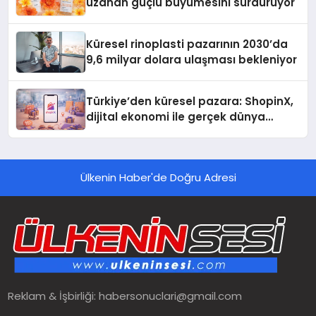
uzanan güçlü büyümesini sürdürüyor
Küresel rinoplasti pazarının 2030’da
9,6 milyar dolara ulaşması bekleniyor
Türkiye’den küresel pazara: ShopinX,
dijital ekonomi ile gerçek dünya
alışverişini bir araya getirmeyi
hedefliyor
Ülkenin Haber'de Doğru Adresi
Reklam & İşbirliği:
habersonuclari@gmail.com