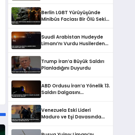
Ölü 1 Yaralı
Berlin LGBT Yürüyüşünde
Minibüs Faciası Bir Ölü Sekiz
Yaralı
Suudi Arabistan Hudeyde
Limanı’nı Vurdu Husilerden
Sert Tepki
Trump İran’a Büyük Saldırı
Planladığını Duyurdu
ABD Ordusu İran’a Yönelik 13.
Saldırı Dalgasını
Tamamladığını Açıkladı
Venezuela Eski Lideri
Maduro ve Eşi Davasında
Yargılama Takvimi Belli
Oldu
Rusya Yujnıy Limanı’nı