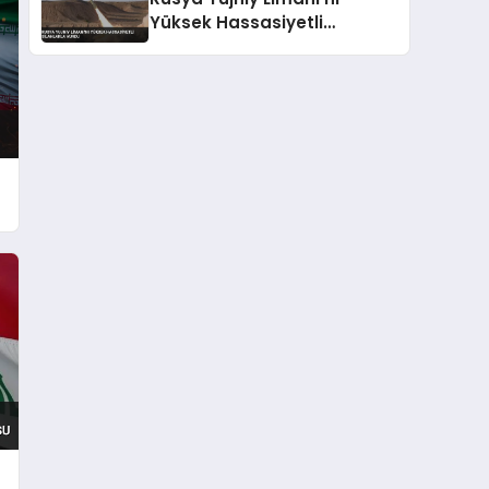
Yüksek Hassasiyetli
Silahlarla Vurdu