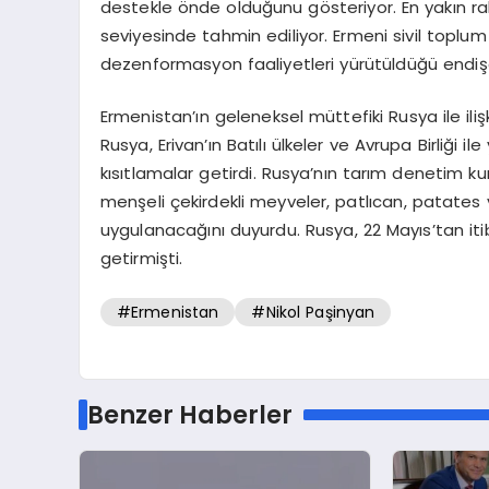
destekle önde olduğunu gösteriyor. En yakın raki
seviyesinde tahmin ediliyor. Ermeni sivil toplum
dezenformasyon faaliyetleri yürütüldüğü endişes
Ermenistan’ın geleneksel müttefiki Rusya ile iliş
Rusya, Erivan’ın Batılı ülkeler ve Avrupa Birliği 
kısıtlamalar getirdi. Rusya’nın tarım denetim k
menşeli çekirdekli meyveler, patlıcan, patates 
uygulanacağını duyurdu. Rusya, 22 Mayıs’tan it
getirmişti.
#Ermenistan
#Nikol Paşinyan
Benzer Haberler