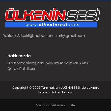
SPOR
TEKNOLOJI
Reklam & İşbirliği:
habersonuclari@gmail.com
YAŞAM
MALATYA HABERLERI
Hakkımızda
Hakkımızda
İletişim
Künye
Gizlilik politikası
KVKK
Çerez Politikası
Copyright © 2025 Tüm hakları ÜLKENİN SESİ 'de saklıdır.
Seobaz Haber Teması
Mersin Haber
Mersin Lojistik