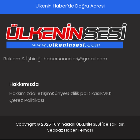
Ülkenin Haber'de Doğru Adresi
SPOR
TEKNOLOJI
YAŞAM
Reklam & İşbirliği:
habersonuclari@gmail.com
MALATYA HABERLERI
Hakkımızda
Hakkımızda
İletişim
Künye
Gizlilik politikası
KVKK
Çerez Politikası
Copyright © 2025 Tüm hakları ÜLKENİN SESİ 'de saklıdır.
Seobaz Haber Teması