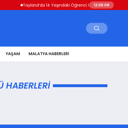
Tayland’da 14 Yaşındaki Öğrenci Okul Saldırısı Öncesi
12:05:08
YAŞAM
MALATYA HABERLERI
Ü HABERLERI