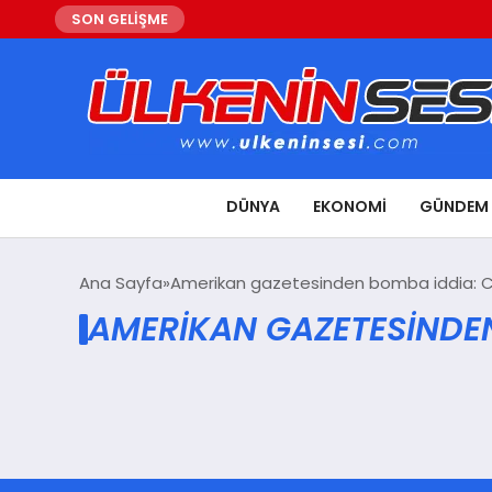
SON GELİŞME
DÜNYA
EKONOMI
GÜNDEM
Ana Sayfa
Amerikan gazetesinden bomba iddia: CI
AMERIKAN GAZETESINDEN