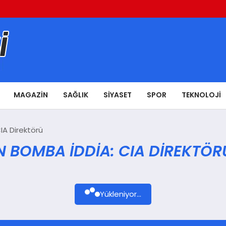
MAGAZIN
SAĞLIK
SIYASET
SPOR
TEKNOLOJI
A Direktörü
 BOMBA IDDIA: CIA DIREKTÖR
Yükleniyor...