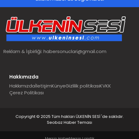
SPOR
TEKNOLOJI
YAŞAM
Reklam & İşbirliği:
habersonuclari@gmail.com
MALATYA HABERLERI
Hakkımızda
Hakkımızda
İletişim
Künye
Gizlilik politikası
KVKK
Çerez Politikası
Copyright © 2025 Tüm hakları ÜLKENİN SESİ 'de saklıdır.
Seobaz Haber Teması
Mersin Haber
Mersin Lojistik