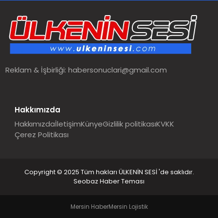
SPOR
TEKNOLOJI
Reklam & İşbirliği:
habersonuclari@gmail.com
YAŞAM
MALATYA HABERLERI
Hakkımızda
Hakkımızda
İletişim
Künye
Gizlilik politikası
KVKK
Çerez Politikası
Copyright © 2025 Tüm hakları ÜLKENİN SESİ 'de saklıdır.
Seobaz Haber Teması
Mersin Haber
Mersin Lojistik