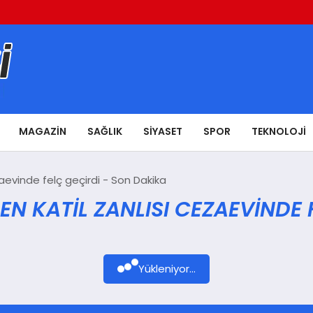
MAGAZIN
SAĞLIK
SIYASET
SPOR
TEKNOLOJI
zaevinde felç geçirdi - Son Dakika
N KATIL ZANLISI CEZAEVINDE 
Yükleniyor...