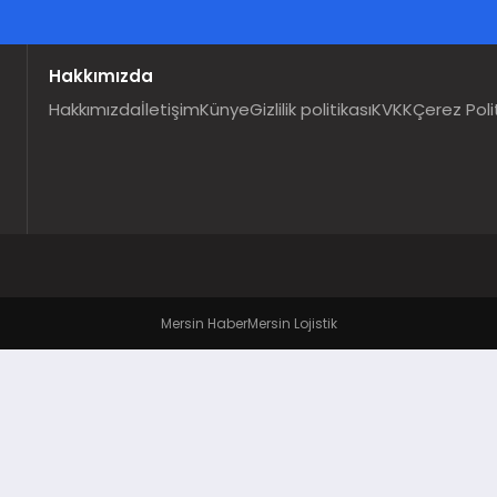
Hakkımızda
Hakkımızda
İletişim
Künye
Gizlilik politikası
KVKK
Çerez Poli
Mersin Haber
Mersin Lojistik