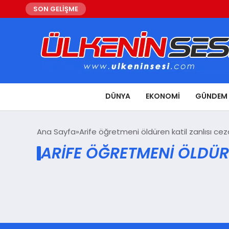
SON GELİŞME
DÜNYA
EKONOMI
GÜNDEM
Ana Sayfa
Arife öğretmeni öldüren katil zanlısı ce
ARIFE ÖĞRETMENI ÖLDÜRE