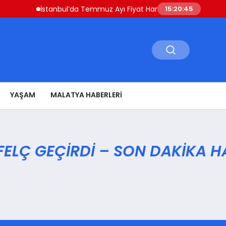
İstanbul’da Temmuz Ayı Fiyat Hareketliliği Sivri Biber ve
15:20:45
YAŞAM
MALATYA HABERLERI
FELÇ GEÇIRDI – SON DAKIKA H