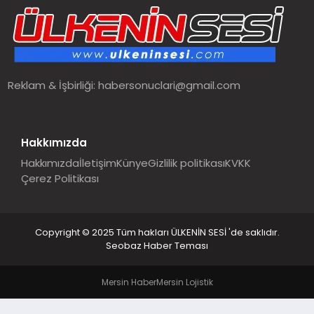
SPOR
TEKNOLOJI
Reklam & İşbirliği:
habersonuclari@gmail.com
YAŞAM
MALATYA HABERLERI
Hakkımızda
Hakkımızda
İletişim
Künye
Gizlilik politikası
KVKK
Çerez Politikası
Copyright © 2025 Tüm hakları ÜLKENİN SESİ 'de saklıdır.
Seobaz Haber Teması
Mersin Haber
Mersin Lojistik