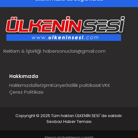
SPOR
TEKNOLOJI
YAŞAM
Reklam & İşbirliği:
habersonuclari@gmail.com
MALATYA HABERLERI
Hakkımızda
Hakkımızda
İletişim
Künye
Gizlilik politikası
KVKK
Çerez Politikası
Copyright © 2025 Tüm hakları ÜLKENİN SESİ 'de saklıdır.
Seobaz Haber Teması
Mersin Haber
Mersin Lojistik