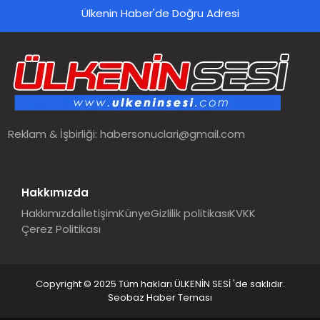
Ülkenin Haber'de Doğru Adresi
SPOR
TEKNOLOJI
YAŞAM
Reklam & İşbirliği:
habersonuclari@gmail.com
MALATYA HABERLERI
Hakkımızda
Hakkımızda
İletişim
Künye
Gizlilik politikası
KVKK
Çerez Politikası
Copyright © 2025 Tüm hakları ÜLKENİN SESİ 'de saklıdır.
Seobaz Haber Teması