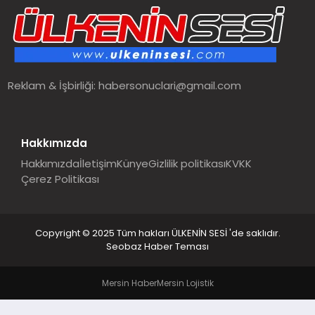
SPOR
TEKNOLOJI
Reklam & İşbirliği:
habersonuclari@gmail.com
YAŞAM
MALATYA HABERLERI
Hakkımızda
Hakkımızda
İletişim
Künye
Gizlilik politikası
KVKK
Çerez Politikası
Copyright © 2025 Tüm hakları ÜLKENİN SESİ 'de saklıdır.
Seobaz Haber Teması
Mersin Haber
Mersin Lojistik