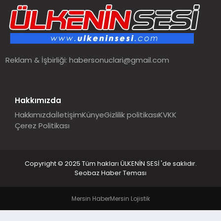
SPOR
TEKNOLOJI
Reklam & İşbirliği:
habersonuclari@gmail.com
YAŞAM
MALATYA HABERLERI
Hakkımızda
Hakkımızda
İletişim
Künye
Gizlilik politikası
KVKK
Çerez Politikası
Copyright © 2025 Tüm hakları ÜLKENİN SESİ 'de saklıdır.
Seobaz Haber Teması
Mersin Haber
Mersin Lojistik