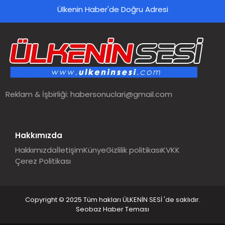
Ülkenin Haber'de Doğru Adresi
SPOR
TEKNOLOJI
YAŞAM
Reklam & İşbirliği:
habersonuclari@gmail.com
MALATYA HABERLERI
Hakkımızda
Hakkımızda
İletişim
Künye
Gizlilik politikası
KVKK
Çerez Politikası
Copyright © 2025 Tüm hakları ÜLKENİN SESİ 'de saklıdır.
Seobaz Haber Teması