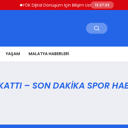
YÖK Dijital Dönüşüm İçin Bilişim Uzmanları Yetiştiriyor
13:27:33
YAŞAM
MALATYA HABERLERI
KATTI – SON DAKIKA SPOR HAB