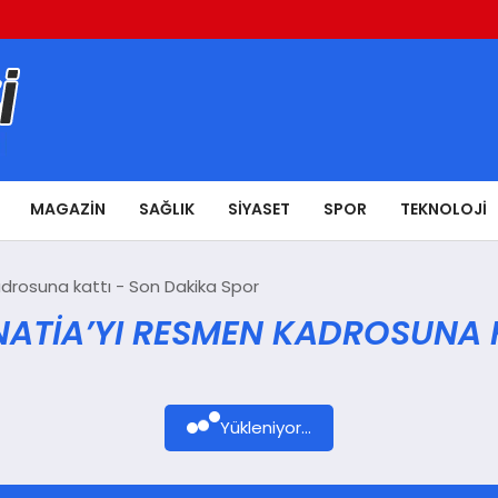
MAGAZIN
SAĞLIK
SIYASET
SPOR
TEKNOLOJI
adrosuna kattı - Son Dakika Spor
ENATIA’YI RESMEN KADROSUNA 
Yükleniyor...