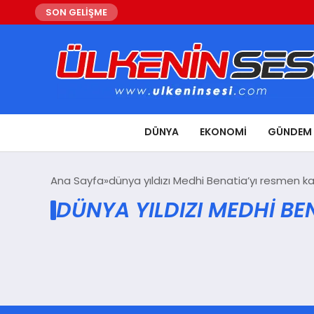
SON GELİŞME
DÜNYA
EKONOMI
GÜNDEM
Ana Sayfa
dünya yıldızı Medhi Benatia’yı resmen k
DÜNYA YILDIZI MEDHI B