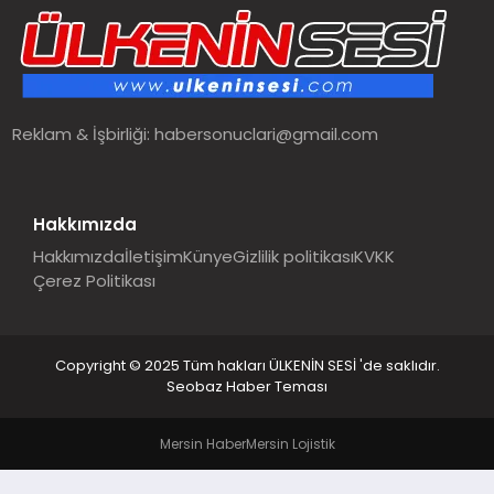
SPOR
TEKNOLOJI
Reklam & İşbirliği:
habersonuclari@gmail.com
YAŞAM
MALATYA HABERLERI
Hakkımızda
Hakkımızda
İletişim
Künye
Gizlilik politikası
KVKK
Çerez Politikası
Copyright © 2025 Tüm hakları ÜLKENİN SESİ 'de saklıdır.
Seobaz Haber Teması
Mersin Haber
Mersin Lojistik