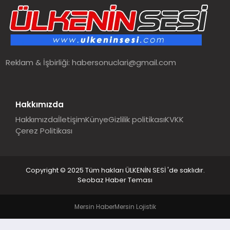
SPOR
TEKNOLOJI
Reklam & İşbirliği:
habersonuclari@gmail.com
YAŞAM
MALATYA HABERLERI
Hakkımızda
Hakkımızda
İletişim
Künye
Gizlilik politikası
KVKK
Çerez Politikası
Copyright © 2025 Tüm hakları ÜLKENİN SESİ 'de saklıdır.
Seobaz Haber Teması
Mersin Haber
Mersin Lojistik