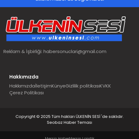
SPOR
TEKNOLOJI
YAŞAM
Reklam & İşbirliği:
habersonuclari@gmail.com
MALATYA HABERLERI
Hakkımızda
Hakkımızda
İletişim
Künye
Gizlilik politikası
KVKK
Çerez Politikası
Copyright © 2025 Tüm hakları ÜLKENİN SESİ 'de saklıdır.
Seobaz Haber Teması
Mersin Haber
Mersin Lojistik