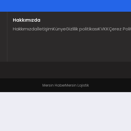
Hakkımızda
Hakkımızda
İletişim
Künye
Gizlilik politikası
KVKK
Çerez Poli
Mersin Haber
Mersin Lojistik