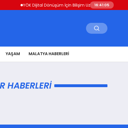
YÖK Dijital Dönüşüm İçin Bilişim Uzmanları Yetiştiriyor
16:41:05
YAŞAM
MALATYA HABERLERI
R HABERLERI