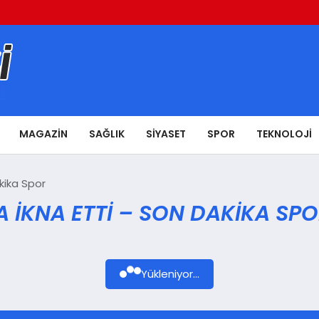
MAGAZIN
SAĞLIK
SIYASET
SPOR
TEKNOLOJI
kika Spor
 IKNA ETTI – SON DAKIKA SPO
Yükleniyor...