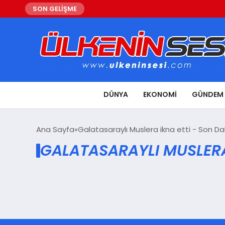
SON GELİŞME
DÜNYA
EKONOMI
GÜNDEM
Ana Sayfa
Galatasaraylı Muslera ikna etti - Son Da
GALATASARAYLI MUSLERA