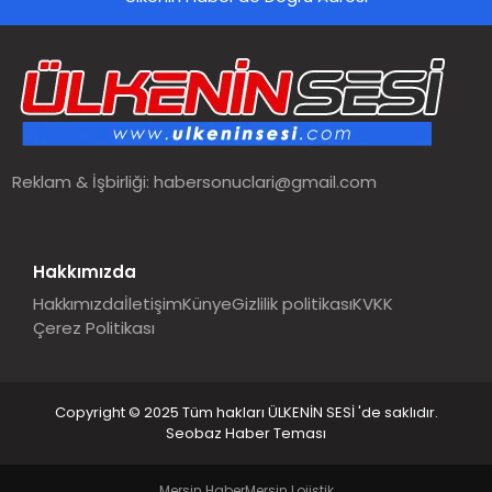
SPOR
TEKNOLOJI
YAŞAM
Reklam & İşbirliği:
habersonuclari@gmail.com
MALATYA HABERLERI
Hakkımızda
Hakkımızda
İletişim
Künye
Gizlilik politikası
KVKK
Çerez Politikası
Copyright © 2025 Tüm hakları ÜLKENİN SESİ 'de saklıdır.
Seobaz Haber Teması
Mersin Haber
Mersin Lojistik