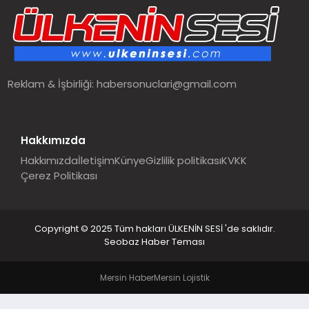
SPOR
TEKNOLOJI
Reklam & İşbirliği:
habersonuclari@gmail.com
YAŞAM
MALATYA HABERLERI
Hakkımızda
Hakkımızda
İletişim
Künye
Gizlilik politikası
KVKK
Çerez Politikası
Copyright © 2025 Tüm hakları ÜLKENİN SESİ 'de saklıdır.
Seobaz Haber Teması
Mersin Haber
Mersin Lojistik