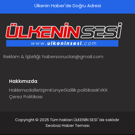
Ülkenin Haber'de Doğru Adresi
SPOR
TEKNOLOJI
YAŞAM
Reklam & İşbirliği:
habersonuclari@gmail.com
MALATYA HABERLERI
Hakkımızda
Hakkımızda
İletişim
Künye
Gizlilik politikası
KVKK
Çerez Politikası
Copyright © 2025 Tüm hakları ÜLKENİN SESİ 'de saklıdır.
Seobaz Haber Teması