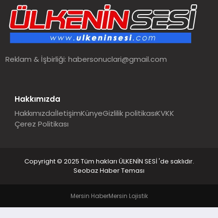
SPOR
TEKNOLOJI
Reklam & İşbirliği:
habersonuclari@gmail.com
YAŞAM
MALATYA HABERLERI
Hakkımızda
Hakkımızda
İletişim
Künye
Gizlilik politikası
KVKK
Çerez Politikası
Copyright © 2025 Tüm hakları ÜLKENİN SESİ 'de saklıdır.
Seobaz Haber Teması
Mersin Haber
Mersin Lojistik