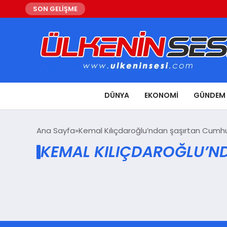
SON GELİŞME
DÜNYA
EKONOMI
GÜNDEM
Ana Sayfa
Kemal Kılıçdaroğlu’ndan şaşırtan Cumhur
KEMAL KILIÇDAROĞLU’ND