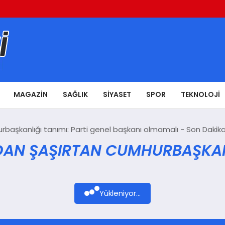
MAGAZIN
SAĞLIK
SIYASET
SPOR
TEKNOLOJI
başkanlığı tanımı: Parti genel başkanı olmamalı - Son Dakik
AN ŞAŞIRTAN CUMHURBAŞKANLI
Yükleniyor...