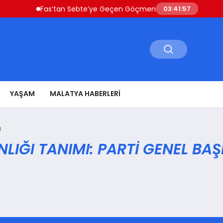
Fas’tan Sebte’ye Geçen Göçmenler Ülkeye Dönüyor Güve
03:41:57
YAŞAM
MALATYA HABERLERI
a
ĞI TANIMI: PARTI GENEL BAŞ