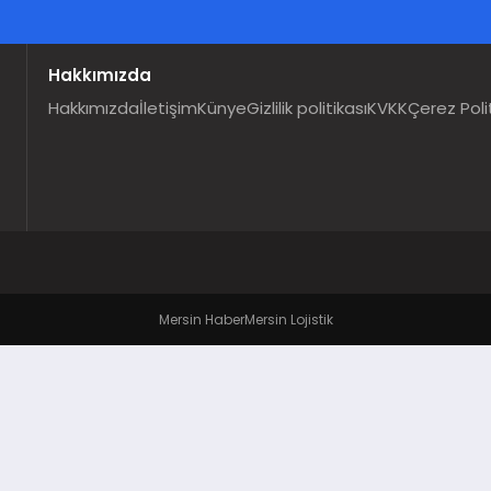
Hakkımızda
Hakkımızda
İletişim
Künye
Gizlilik politikası
KVKK
Çerez Poli
Mersin Haber
Mersin Lojistik